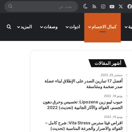
‫X
فيسبوك
‫YouTube
انستقرام
ملخص الموقع RSS
الوضع المظلم
بحث
عن
بحث
ة
كمال الاجسام
ادوات
وصفات
المزيد
أشهر المقالات
سبتمبر 25, 2023
أفضل 17 تمارين الصدر على الإطلاق لبناء عضلة
صدر ضخمة ومتناسقة
يونيو 16, 2022
حبوب ليبو زين Lipozene: تخسيس وحرق دهون
الجسم، الفوائد والآثار الجانبية (تحديث) 2022
يونيو 16, 2022
اقراص فيتا سترس Vita Stress: شرح كامل –
الفوائد والاضرار والجرعة المناسبة (تحديث)