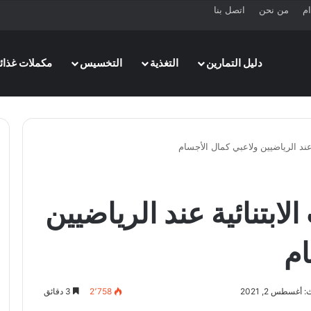
ام
من نحن
اتصل بنا
دليل التمارين
التغذية
التخسيس
مكملات غذائي
 عند الرياضيين ولاعبي كمال الأجسام
لابتنائية عند الرياضيين
ام
أغسطس 2, 2021
2٬758
3 دقائق