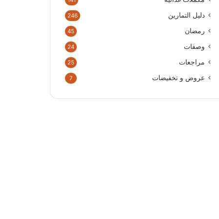
141
دليل التمارين
246
رمضان
45
وصفات
24
مراجعات
25
عروض و تخفيضات
7