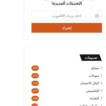
التحديثات الجديدة!
أدخل
بريدك
الإلكتروني
تصنيفات
نصائح
337
منوعات
276
كمال الاجسام
224
التخسيس
207
التغذية
369
مكملات غذائية