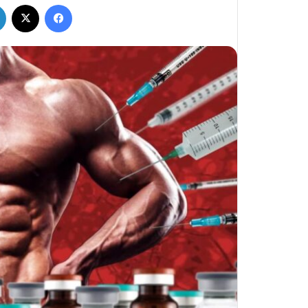
فيسبوك
‫X