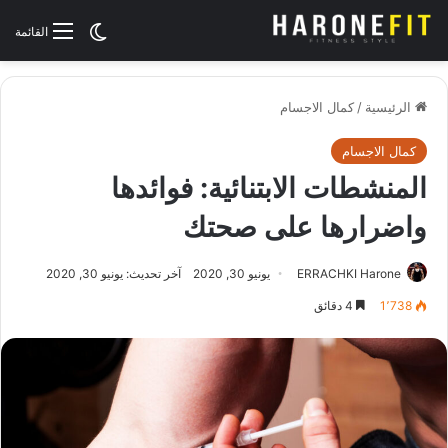
الوضع المظلم
القائمة
الرئيسية
/
كمال الاجسام
كمال الاجسام
المنشطات الابتنائية: فوائدها
واضرارها على صحتك
ERRACHKI Harone
يونيو 30, 2020
آخر تحديث: يونيو 30, 2020
1٬738
4 دقائق