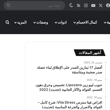
‫X
فيسبوك
‫YouTube
انستقرام
ملخص الموقع RSS
الوضع المظلم
بحث
عن
بحث
ة
كمال الاجسام
ادوات
وصفات
المزيد
أشهر المقالات
سبتمبر 25, 2023
أفضل 17 تمارين الصدر على الإطلاق لبناء عضلة
صدر ضخمة ومتناسقة
يونيو 16, 2022
حبوب ليبو زين Lipozene: تخسيس وحرق دهون
الجسم، الفوائد والآثار الجانبية (تحديث) 2022
يونيو 16, 2022
اقراص فيتا سترس Vita Stress: شرح كامل –
الفوائد والاضرار والجرعة المناسبة (تحديث)