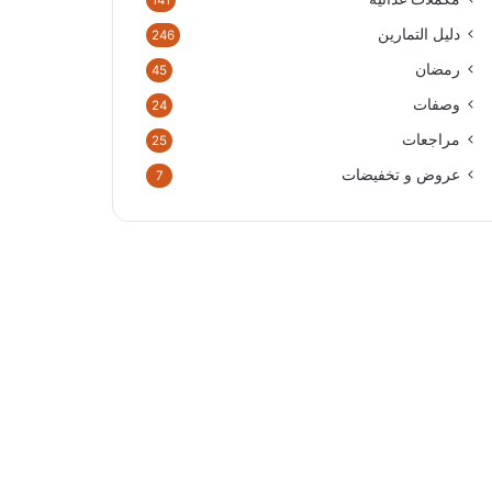
141
دليل التمارين
246
رمضان
45
وصفات
24
مراجعات
25
عروض و تخفيضات
7