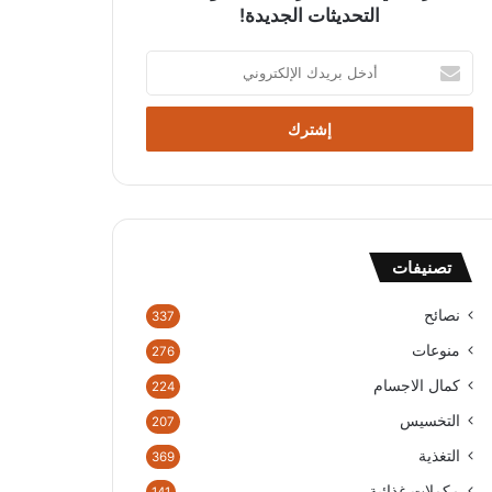
التحديثات الجديدة!
أدخل
بريدك
الإلكتروني
تصنيفات
نصائح
337
منوعات
276
كمال الاجسام
224
التخسيس
207
التغذية
369
مكملات غذائية