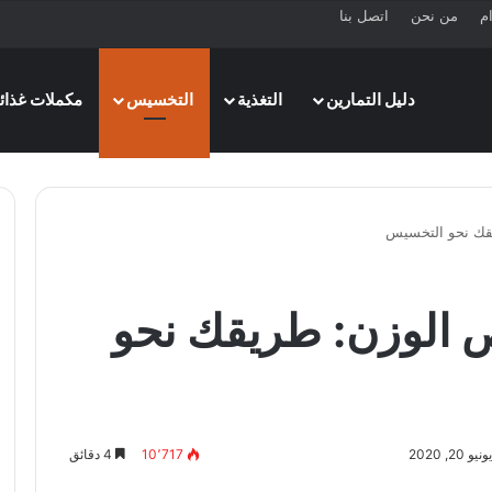
ام
من نحن
اتصل بنا
دليل التمارين
التغذية
التخسيس
مكملات غذائي
يقك نحو التخسيس
ص الوزن: طريقك نحو
2, 2020
10٬717
4 دقائق