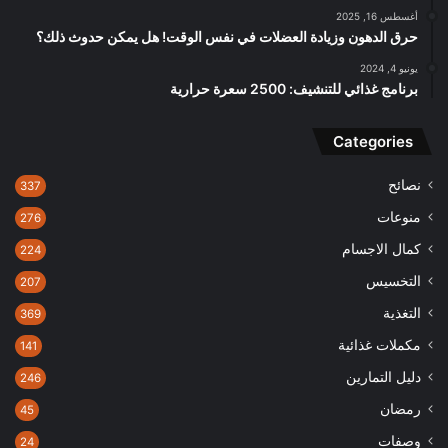
أغسطس 16, 2025
حرق الدهون وزيادة العضلات في نفس الوقت! هل يمكن حدوث ذلك؟
يونيو 4, 2024
برنامج غذائي للتنشيف: 2500 سعرة حرارية
Categories
نصائح
337
منوعات
276
كمال الاجسام
224
التخسيس
207
التغذية
369
مكملات غذائية
141
دليل التمارين
246
رمضان
45
وصفات
24