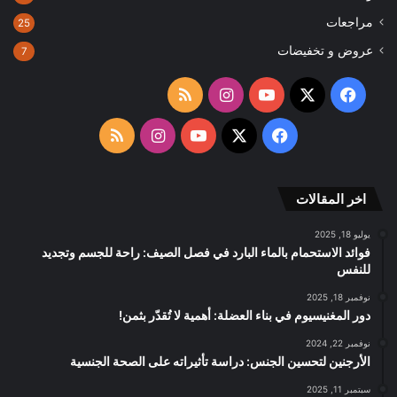
مراجعات
25
عروض و تخفيضات
7
‫X
فيسبوك
‫YouTube
انستقرام
ملخص
الموقع
‫X
فيسبوك
‫YouTube
انستقرام
ملخص
RSS
الموقع
اخر المقالات
RSS
يوليو 18, 2025
فوائد الاستحمام بالماء البارد في فصل الصيف: راحة للجسم وتجديد
للنفس
نوفمبر 18, 2025
دور المغنيسيوم في بناء العضلة: أهمية لا تُقدّر بثمن!
نوفمبر 22, 2024
الأرجنين لتحسين الجنس: دراسة تأثيراته على الصحة الجنسية
سبتمبر 11, 2025