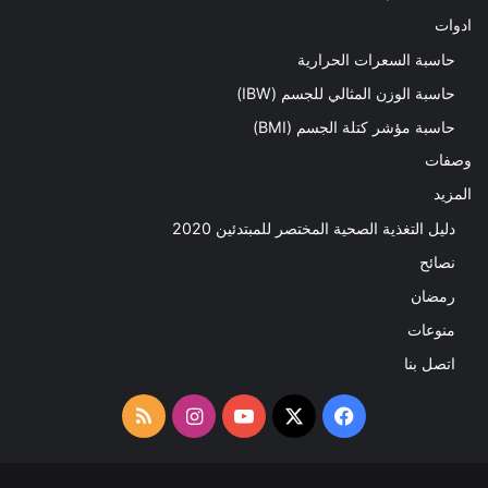
ادوات
حاسبة السعرات الحرارية
حاسبة الوزن المثالي للجسم (IBW)
حاسبة مؤشر كتلة الجسم (BMI)
وصفات
المزيد
دليل التغذية الصحية المختصر للمبتدئين 2020​
نصائح
رمضان
منوعات
اتصل بنا
‫X
فيسبوك
‫YouTube
انستقرام
ملخص
الموقع