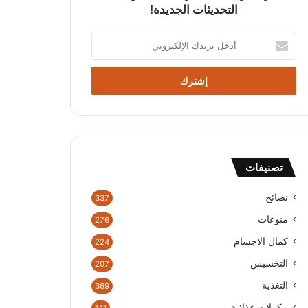
التحديثات الجديدة!
أدخل
بريدك
الإلكتروني
تصنيفات
نصائح
337
منوعات
276
كمال الاجسام
224
التخسيس
207
التغذية
369
مكملات غذائية