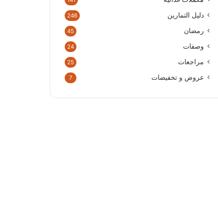
141
دليل التمارين
246
رمضان
45
وصفات
24
مراجعات
25
عروض و تخفيضات
7