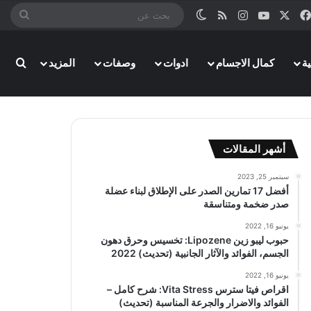
‫X
فيسبوك
‫YouTube
انستقرام
ملخص الموقع RSS
الوضع المظلم
بحث
عن
بحث
ة
كمال الاجسام
ادوات
وصفات
المزيد
أشهر المقالات
سبتمبر 25, 2023
أفضل 17 تمارين الصدر على الإطلاق لبناء عضلة
صدر ضخمة ومتناسقة
يونيو 16, 2022
حبوب ليبو زين Lipozene: تخسيس وحرق دهون
الجسم، الفوائد والآثار الجانبية (تحديث) 2022
يونيو 16, 2022
اقراص فيتا سترس Vita Stress: شرح كامل –
الفوائد والاضرار والجرعة المناسبة (تحديث)