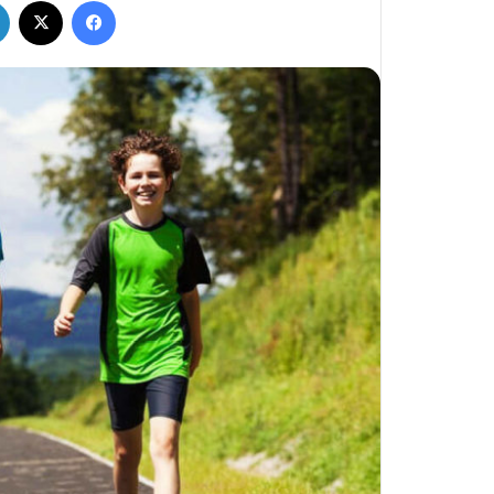
فيسبوك
‫X