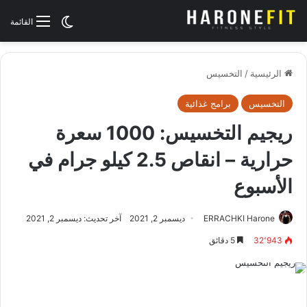
الوضع المظلم
القائمة
الرئيسية
/
التخسيس
التخسيس
برامج غذائية
ريجيم التخسيس: 1000 سعرة
حرارية – انقاص 2.5 كيلو جرام في
الأسبوع
ERRACHKI Harone
ديسمبر 2, 2021
آخر تحديث: ديسمبر 2, 2021
32٬943
5 دقائق