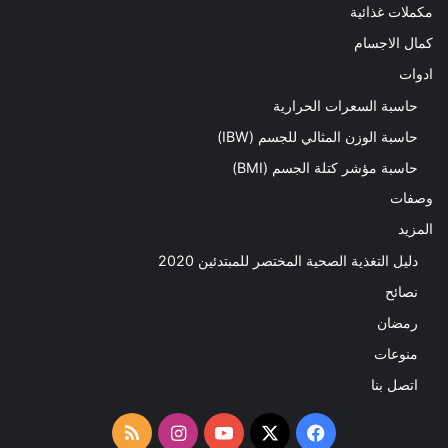
مكملات غذائية
كمال الاجسام
ادوات
حاسبة السعرات الحرارية
حاسبة الوزن المثالي للجسم (IBW)
حاسبة مؤشر كتلة الجسم (BMI)
وصفات
المزيد
دليل التغذية الصحية المختصر للمبتدئين 2020​
نصائح
رمضان
منوعات
اتصل بنا
‫X
فيسبوك
‫YouTube
انستقرام
ملخص