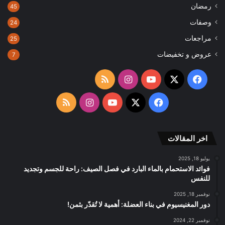
رمضان
45
وصفات
24
مراجعات
25
عروض و تخفيضات
7
‫X
فيسبوك
‫YouTube
انستقرام
ملخص
الموقع
‫X
فيسبوك
‫YouTube
انستقرام
ملخص
RSS
الموقع
اخر المقالات
RSS
يوليو 18, 2025
فوائد الاستحمام بالماء البارد في فصل الصيف: راحة للجسم وتجديد
للنفس
نوفمبر 18, 2025
دور المغنيسيوم في بناء العضلة: أهمية لا تُقدّر بثمن!
نوفمبر 22, 2024