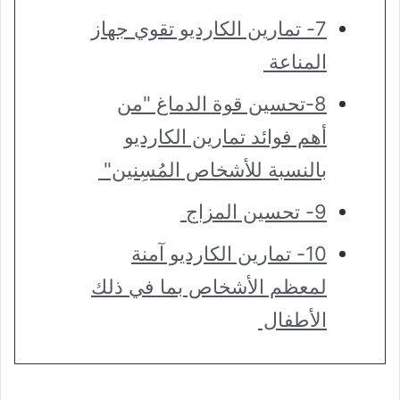
7- تمارين الكارديو تقوي جهاز
المناعة
8-تحسين قوة الدماغ "من
أهم فوائد تمارين الكارديو
بالنسبة للأشخاص المُسِنين"
9- تحسين المزاج
10- تمارين الكارديو آمنة
لمعظم الأشخاص بما في ذلك
الأطفال