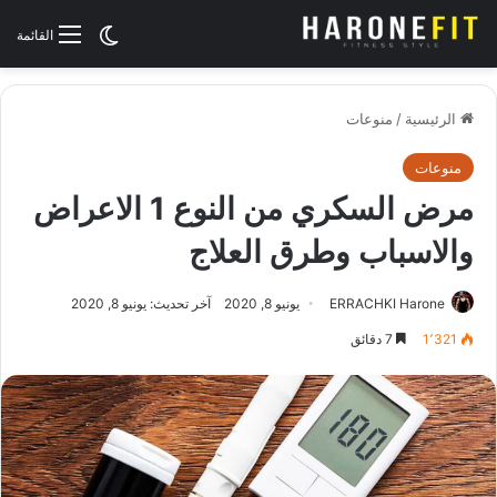
الوضع المظلم
القائمة
الرئيسية
/
منوعات
منوعات
مرض السكري من النوع 1 الاعراض
والاسباب وطرق العلاج
ERRACHKI Harone
يونيو 8, 2020
آخر تحديث: يونيو 8, 2020
1٬321
7 دقائق