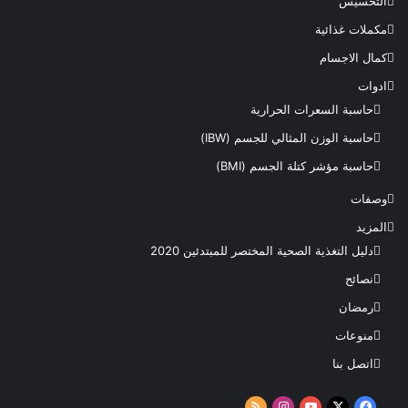
التخسيس
مكملات غذائية
كمال الاجسام
ادوات
حاسبة السعرات الحرارية
حاسبة الوزن المثالي للجسم (IBW)
حاسبة مؤشر كتلة الجسم (BMI)
وصفات
المزيد
دليل التغذية الصحية المختصر للمبتدئين 2020​
نصائح
رمضان
منوعات
اتصل بنا
‫X
فيسبوك
‫YouTube
انستقرام
ملخص