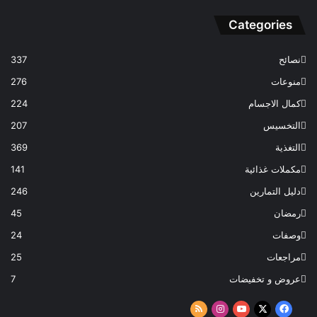
Categories
نصائح
337
منوعات
276
كمال الاجسام
224
التخسيس
207
التغذية
369
مكملات غذائية
141
دليل التمارين
246
رمضان
45
وصفات
24
مراجعات
25
عروض و تخفيضات
7
‫X
فيسبوك
‫YouTube
انستقرام
ملخص