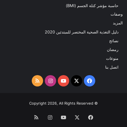
حاسبة مؤشر كتلة الجسم (BMI)
وصفات
المزيد
دليل التغذية الصحية المختصر للمبتدئين 2020​
نصائح
رمضان
منوعات
اتصل بنا
‫X
فيسبوك
‫YouTube
انستقرام
ملخص
الموقع
RSS
© Copyright 2026, All Rights Reserved
فيسبوك
‫X
‫YouTube
انستقرام
ملخص