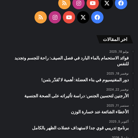
‫X
فيسبوك
‫YouTube
انستقرام
ملخص
الموقع
‫X
فيسبوك
‫YouTube
انستقرام
ملخص
RSS
الموقع
اخر المقالات
RSS
يوليو 18, 2025
فوائد الاستحمام بالماء البارد في فصل الصيف: راحة للجسم وتجديد
للنفس
نوفمبر 18, 2025
دور المغنيسيوم في بناء العضلة: أهمية لا تُقدّر بثمن!
نوفمبر 22, 2024
الأرجنين لتحسين الجنس: دراسة تأثيراته على الصحة الجنسية
سبتمبر 11, 2025
الأخطاء الشائعة عند خسارة الوزن
أكتوبر 5, 2025
برنامج تدريبي قوي جدا لاستهداف عضلات الظهر بالكامل
مايو 5, 2026