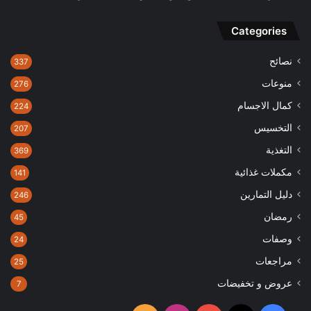
Categories
نصائح
337
منوعات
276
كمال الاجسام
224
التخسيس
207
التغذية
369
مكملات غذائية
141
دليل التمارين
246
رمضان
45
وصفات
24
مراجعات
25
عروض و تخفيضات
7