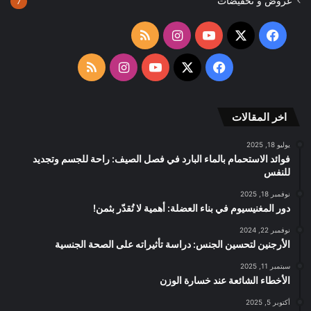
عروض و تخفيضات
7
‫X
فيسبوك
‫YouTube
انستقرام
ملخص
الموقع
‫X
فيسبوك
‫YouTube
انستقرام
ملخص
RSS
الموقع
اخر المقالات
RSS
يوليو 18, 2025
فوائد الاستحمام بالماء البارد في فصل الصيف: راحة للجسم وتجديد
للنفس
نوفمبر 18, 2025
دور المغنيسيوم في بناء العضلة: أهمية لا تُقدّر بثمن!
نوفمبر 22, 2024
الأرجنين لتحسين الجنس: دراسة تأثيراته على الصحة الجنسية
سبتمبر 11, 2025
الأخطاء الشائعة عند خسارة الوزن
أكتوبر 5, 2025