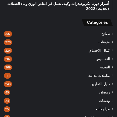
أسرار دورة الكربوهيدرات وكيف تعمل في انقاص الوزن وبناء العضلات
(تحديث) 2022
Categories
نصائح
337
منوعات
276
كمال الاجسام
224
التخسيس
207
التغذية
369
مكملات غذائية
141
دليل التمارين
246
رمضان
45
وصفات
24
مراجعات
25