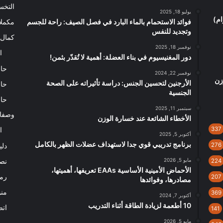
التخ
يوليو 18, 2025
ن 4.5 كيلو جرام)
فوائد الاستحمام بالماء البارد في فصل الصيف: راحة للجسم
مكملا
وتجديد للنفس
كمال 
نوفمبر 18, 2025
ا
دور المغنيسيوم في بناء العضلة: أهمية لا تُقدّر بثمن!
حاس
نوفمبر 22, 2024
زن
الأرجنين لتحسين الجنس: دراسة تأثيراته على الصحة
حاس
الجنسية
حاس
سبتمبر 11, 2025
وصفا
الأخطاء الشائعة عند خسارة الوزن
337
ا
أكتوبر 5, 2025
برنامج تدريبي قوي جدا لاستهداف عضلات الظهر بالكامل
276
دلي
مايو 5, 2026
نصا
224
الأحماض الأمينية الأساسية EAAs تعريفها، أهميتها،
رم
207
مصادرها، وفوائدها
من
369
أكتوبر 7, 2024
10 أطعمة لزيادة الطاقة أثناء التدريب
اتص
141
مايو 5, 2026