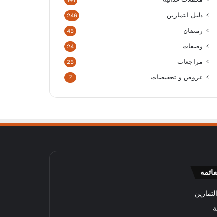
141
دليل التمارين
246
رمضان
45
وصفات
24
مراجعات
25
عروض و تخفيضات
7
قائمة
لتمارين
ة