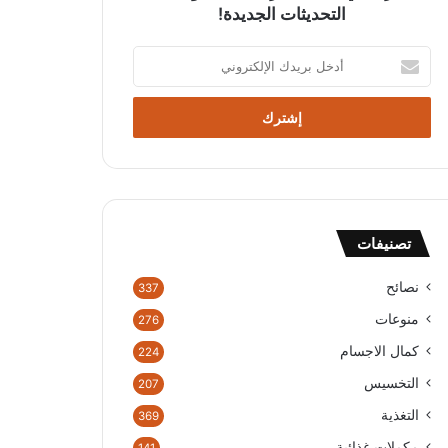
التحديثات الجديدة!
أ
د
خ
ل
ب
ر
ي
د
ك
تصنيفات
ا
ل
إ
نصائح
337
ل
منوعات
276
ك
ت
كمال الاجسام
224
ر
التخسيس
207
و
ن
التغذية
369
ي
مكملات غذائية