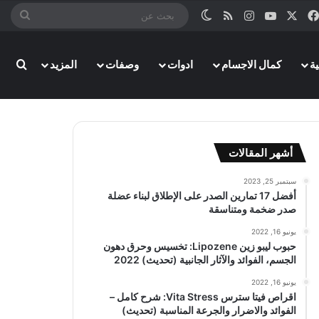
‫X
فيسبوك
‫YouTube
انستقرام
ملخص الموقع RSS
الوضع المظلم
بحث
عن
ة
كمال الاجسام
ادوات
وصفات
المزيد
بحث
أشهر المقالات
سبتمبر 25, 2023
أفضل 17 تمارين الصدر على الإطلاق لبناء عضلة
صدر ضخمة ومتناسقة
يونيو 16, 2022
حبوب ليبو زين Lipozene: تخسيس وحرق دهون
الجسم، الفوائد والآثار الجانبية (تحديث) 2022
يونيو 16, 2022
اقراص فيتا سترس Vita Stress: شرح كامل –
الفوائد والاضرار والجرعة المناسبة (تحديث)