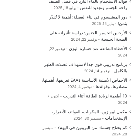
فوائد الاستحمام بالماء البارد في فصل الصيف:
و
T
ق
ا
راحة للجسم وتجديد للنفس
يوليو 18, 2025
دور المغنيسيوم في بناء العضلة: أهمية لا تُقدّر
ك
u
ر
ل
بثمن!
يناير 15, 2025
b
ا
م
الأرجنين لتحسين الجنس: دراسة تأثيراته على
الصحة الجنسية
نوفمبر 22, 2024
e
م
و
الأخطاء الشائعة عند خسارة الوزن
نوفمبر 22,
ق
2024
برنامج تدريبي قوي جدا لاستهداف عضلات الظهر
ع
بالكامل
نوفمبر 14, 2024
R
الأحماض الأمينية الأساسية EAAs تعريفها، أهميتها،
مصادرها، وفوائدها
نوفمبر 4, 2024
S
10 أطعمة لزيادة الطاقة أثناء التدريب
أكتوبر 7,
2024
S
مكمل ليبو زين، المكونات، الفوائد، الأضرار،
الإستخدامات
سبتمبر 30, 2024
كم يحتاج جسمك من البروتين في اليوم؟
سبتمبر
28, 2024