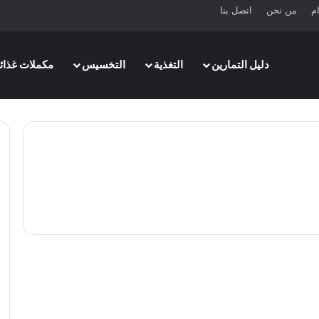
ام
من نحن
اتصل بنا
دليل التمارين
التغذية
التخسيس
مكملات غذائي
التخسيس
هل يمكن إنقاص الوزن