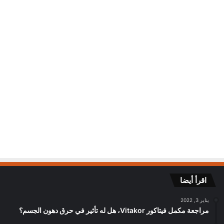
يناير 30, 2022
8٬392
اقرأ أيضا
يناير 3, 2022
مراجعة مكمل فيتاكور Vitakor، هل له تأثير في حرق دهون الجسم؟