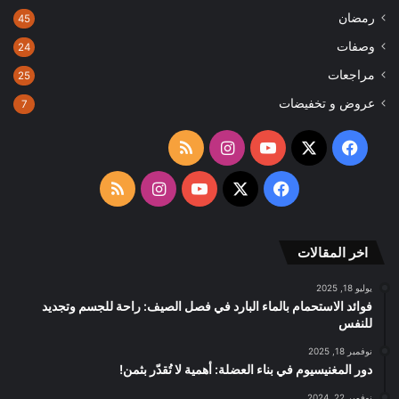
رمضان
45
وصفات
24
مراجعات
25
عروض و تخفيضات
7
‫X
فيسبوك
‫YouTube
انستقرام
ملخص
الموقع
‫X
فيسبوك
‫YouTube
انستقرام
ملخص
RSS
الموقع
اخر المقالات
RSS
يوليو 18, 2025
فوائد الاستحمام بالماء البارد في فصل الصيف: راحة للجسم وتجديد
للنفس
نوفمبر 18, 2025
دور المغنيسيوم في بناء العضلة: أهمية لا تُقدّر بثمن!
نوفمبر 22, 2024