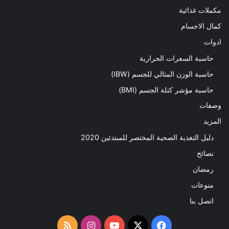
مكملات غذائية
كمال الاجسام
ادوات
حاسبة السعرات الحرارية
حاسبة الوزن المثالي للجسم (IBW)
حاسبة مؤشر كتلة الجسم (BMI)
وصفات
المزيد
دليل التغذية الصحية المختصر للمبتدئين 2020​
نصائح
رمضان
منوعات
اتصل بنا
‫X
فيسبوك
‫YouTube
انستقرام
ملخص