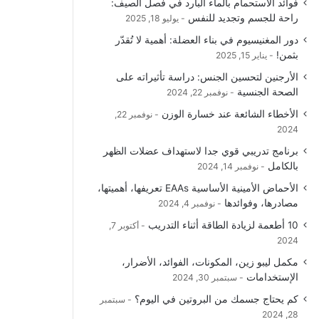
فوائد الاستحمام بالماء البارد في فصل الصيف:
و
T
ق
ا
راحة للجسم وتجديد للنفس
يوليو 18, 2025
دور المغنيسيوم في بناء العضلة: أهمية لا تُقدّر
ك
u
ر
ل
بثمن!
يناير 15, 2025
b
ا
م
الأرجنين لتحسين الجنس: دراسة تأثيراته على
الصحة الجنسية
نوفمبر 22, 2024
e
م
و
الأخطاء الشائعة عند خسارة الوزن
نوفمبر 22,
ق
2024
برنامج تدريبي قوي جدا لاستهداف عضلات الظهر
ع
بالكامل
نوفمبر 14, 2024
R
الأحماض الأمينية الأساسية EAAs تعريفها، أهميتها،
مصادرها، وفوائدها
نوفمبر 4, 2024
S
10 أطعمة لزيادة الطاقة أثناء التدريب
أكتوبر 7,
2024
S
مكمل ليبو زين، المكونات، الفوائد، الأضرار،
الإستخدامات
سبتمبر 30, 2024
كم يحتاج جسمك من البروتين في اليوم؟
سبتمبر
28, 2024