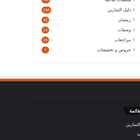
141
دليل التمارين
246
رمضان
45
وصفات
24
مراجعات
25
عروض و تخفيضات
7
قائمة
لتمارين
ة