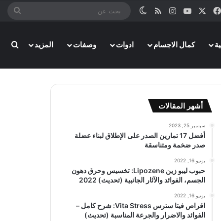
‫X
فيسبوك
‫YouTube
انستقرام
ملخص الموقع RSS
الوضع المظلم
بحث
عن
ة
كمال الاجسام
ادوات
وصفات
المزيد
بحث
أشهر المقالات
سبتمبر 25, 2023
أفضل 17 تمارين الصدر على الإطلاق لبناء عضلة
صدر ضخمة ومتناسقة
يونيو 16, 2022
حبوب ليبو زين Lipozene: تخسيس وحرق دهون
الجسم، الفوائد والآثار الجانبية (تحديث) 2022
يونيو 16, 2022
اقراص فيتا سترس Vita Stress: شرح كامل –
الفوائد والاضرار والجرعة المناسبة (تحديث)