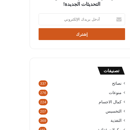
التحديثات الجديدة!
أ
د
خ
ل
ب
ر
ي
د
ك
تصنيفات
ا
ل
إ
نصائح
337
ل
منوعات
276
ك
ت
كمال الاجسام
224
ر
التخسيس
207
و
ن
التغذية
369
ي
مكملات غذائية