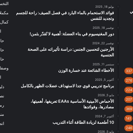
التخ
يوليو 18, 2025
ي
فوائد الاستحمام بالماء البارد في فصل الصيف: راحة للجسم
مكملا
وتجديد للنفس
كمال 
نوفمبر 18, 2025
ا
دور المغنيسيوم في بناء العضلة: أهمية لا تُقدّر بثمن!
حاس
نوفمبر 22, 2024
الأرجنين لتحسين الجنس: دراسة تأثيراته على الصحة
حاس
الجنسية
حاس
سبتمبر 11, 2025
وصفا
الأخطاء الشائعة عند خسارة الوزن
337
ا
أكتوبر 5, 2025
276
برنامج تدريبي قوي جدا لاستهداف عضلات الظهر بالكامل
دلي
224
مايو 5, 2026
نصا
207
الأحماض الأمينية الأساسية EAAs تعريفها، أهميتها،
رم
مصادرها، وفوائدها
369
من
أكتوبر 7, 2024
141
10 أطعمة لزيادة الطاقة أثناء التدريب
اتص
246
مايو 5, 2026