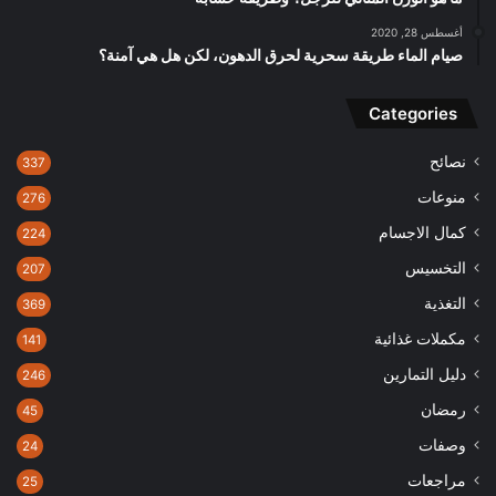
أغسطس 28, 2020
صيام الماء طريقة سحرية لحرق الدهون، لكن هل هي آمنة؟
Categories
نصائح
337
منوعات
276
كمال الاجسام
224
التخسيس
207
التغذية
369
مكملات غذائية
141
دليل التمارين
246
رمضان
45
وصفات
24
مراجعات
25