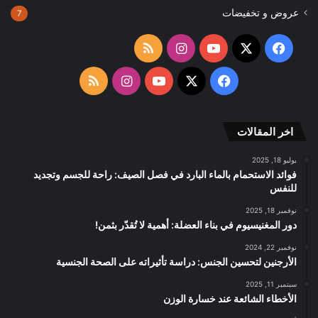
عروض و تخفيضات
7
‫X
فيسبوك
‫YouTube
انستقرام
ملخص
الموقع
‫X
فيسبوك
‫YouTube
انستقرام
ملخص
RSS
الموقع
اخر المقالات
RSS
يوليو 18, 2025
فوائد الاستحمام بالماء البارد في فصل الصيف: راحة للجسم وتجديد
للنفس
نوفمبر 18, 2025
دور المغنيسيوم في بناء العضلة: أهمية لا تُقدّر بثمن!
نوفمبر 22, 2024
الأرجنين لتحسين الجنس: دراسة تأثيراته على الصحة الجنسية
سبتمبر 11, 2025
الأخطاء الشائعة عند خسارة الوزن