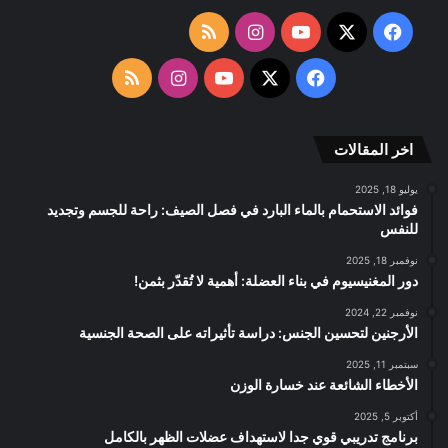
‫X
فيسبوك
‫YouTube
انستقرام
ملخص
الموقع
‫X
فيسبوك
‫YouTube
انستقرام
ملخص
RSS
الموقع
اخر المقالات
RSS
يوليو 18, 2025
فوائد الاستحمام بالماء البارد في فصل الصيف: راحة للجسم وتجديد
للنفس
نوفمبر 18, 2025
دور المغنيسيوم في بناء العضلة: أهمية لا تُقدّر بثمن!
نوفمبر 22, 2024
الأرجنين لتحسين الجنس: دراسة تأثيراته على الصحة الجنسية
سبتمبر 11, 2025
الأخطاء الشائعة عند خسارة الوزن
أكتوبر 5, 2025
برنامج تدريبي قوي جدا لاستهداف عضلات الظهر بالكامل