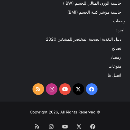
حاسبة الوزن المثالي للجسم (IBW)
حاسبة مؤشر كتلة الجسم (BMI)
وصفات
المزيد
دليل التغذية الصحية المختصر للمبتدئين 2020​
نصائح
رمضان
منوعات
اتصل بنا
‫X
فيسبوك
‫YouTube
انستقرام
ملخص
الموقع
RSS
© Copyright 2026, All Rights Reserved
فيسبوك
‫X
‫YouTube
انستقرام
ملخص