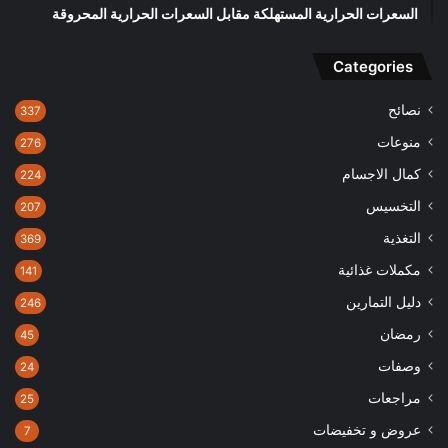
السعرات الحرارية المستهلكة مقابل السعرات الحرارية المحروقة
Categories
نصائح
337
منوعات
276
كمال الاجسام
224
التخسيس
207
التغذية
369
مكملات غذائية
141
دليل التمارين
246
رمضان
45
وصفات
24
مراجعات
25
عروض و تخفيضات
7