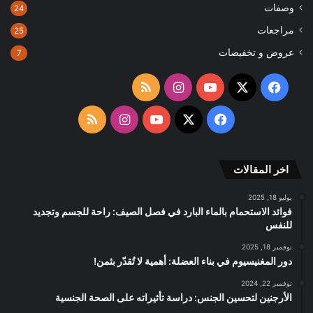
وصفات
24
مراجعات
25
عروض و تخفيضات
7
‫X
فيسبوك
‫YouTube
انستقرام
ملخص
الموقع
‫X
فيسبوك
‫YouTube
انستقرام
ملخص
RSS
الموقع
اخر المقالات
RSS
يوليو 18, 2025
فوائد الاستحمام بالماء البارد في فصل الصيف: راحة للجسم وتجديد
للنفس
نوفمبر 18, 2025
دور المغنيسيوم في بناء العضلة: أهمية لا تُقدّر بثمن!
نوفمبر 22, 2024
الأرجنين لتحسين الجنس: دراسة تأثيراته على الصحة الجنسية