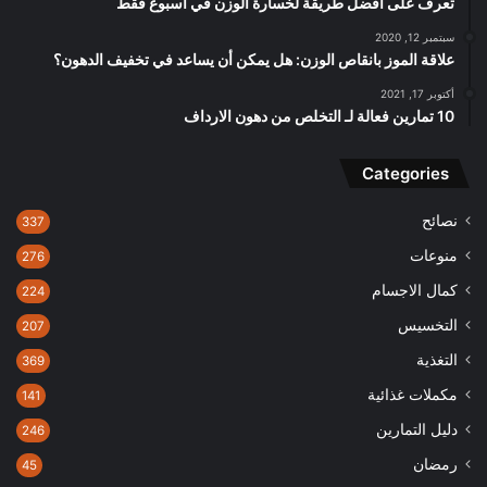
تعرف على افضل طريقة لخسارة الوزن في اسبوع فقط
سبتمبر 12, 2020
علاقة الموز بانقاص الوزن: هل يمكن أن يساعد في تخفيف الدهون؟
أكتوبر 17, 2021
10 تمارين فعالة لـ التخلص من دهون الارداف
Categories
نصائح
337
منوعات
276
كمال الاجسام
224
التخسيس
207
التغذية
369
مكملات غذائية
141
دليل التمارين
246
رمضان
45