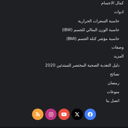
كمال الاجسام
ادوات
حاسبة السعرات الحرارية
حاسبة الوزن المثالي للجسم (IBW)
حاسبة مؤشر كتلة الجسم (BMI)
وصفات
المزيد
دليل التغذية الصحية المختصر للمبتدئين 2020​
نصائح
رمضان
منوعات
اتصل بنا
‫X
فيسبوك
‫YouTube
انستقرام
ملخص
الموقع