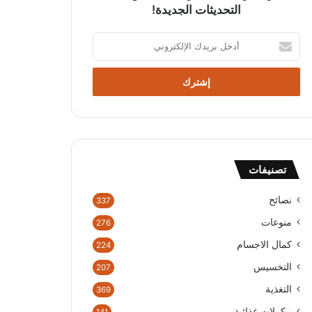
التحديثات الجديدة!
أ
د
خ
ل
ب
ر
ي
د
ك
تصنيفات
ا
ل
إ
نصائح
337
ل
منوعات
276
ك
ت
كمال الاجسام
224
ر
التخسيس
207
و
ن
التغذية
369
ي
مكملات غذائية