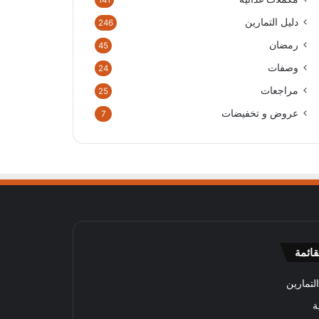
141
دليل التمارين
246
رمضان
45
وصفات
24
مراجعات
25
عروض و تخفيضات
7
قائمة
لتمارين
ة