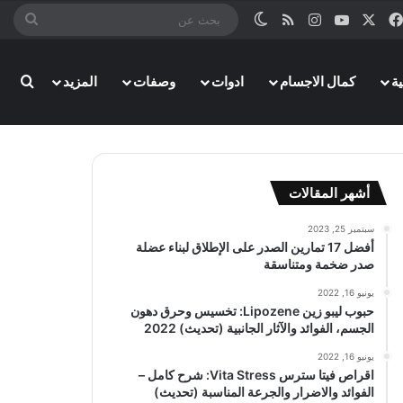
‫X
فيسبوك
‫YouTube
انستقرام
ملخص الموقع RSS
الوضع المظلم
بحث
عن
ة
كمال الاجسام
ادوات
وصفات
المزيد
بحث
أشهر المقالات
سبتمبر 25, 2023
أفضل 17 تمارين الصدر على الإطلاق لبناء عضلة
صدر ضخمة ومتناسقة
يونيو 16, 2022
حبوب ليبو زين Lipozene: تخسيس وحرق دهون
الجسم، الفوائد والآثار الجانبية (تحديث) 2022
يونيو 16, 2022
اقراص فيتا سترس Vita Stress: شرح كامل –
الفوائد والاضرار والجرعة المناسبة (تحديث)