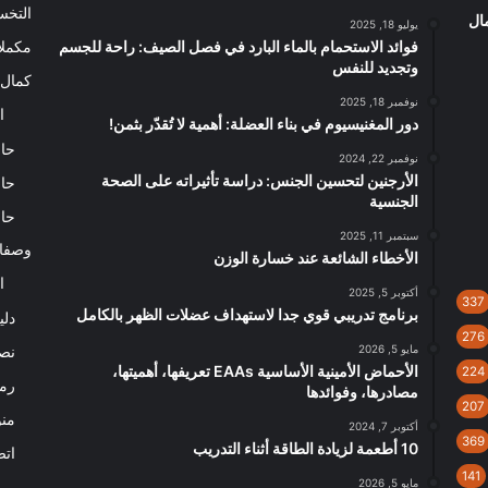
التخ
ال
يوليو 18, 2025
فوائد الاستحمام بالماء البارد في فصل الصيف: راحة للجسم
مكملا
وتجديد للنفس
كمال 
نوفمبر 18, 2025
ا
دور المغنيسيوم في بناء العضلة: أهمية لا تُقدّر بثمن!
حاس
نوفمبر 22, 2024
الأرجنين لتحسين الجنس: دراسة تأثيراته على الصحة
حاس
الجنسية
حاس
سبتمبر 11, 2025
وصفا
الأخطاء الشائعة عند خسارة الوزن
ا
أكتوبر 5, 2025
337
برنامج تدريبي قوي جدا لاستهداف عضلات الظهر بالكامل
دلي
276
مايو 5, 2026
نصا
الأحماض الأمينية الأساسية EAAs تعريفها، أهميتها،
224
رم
مصادرها، وفوائدها
207
من
أكتوبر 7, 2024
369
10 أطعمة لزيادة الطاقة أثناء التدريب
اتص
141
مايو 5, 2026