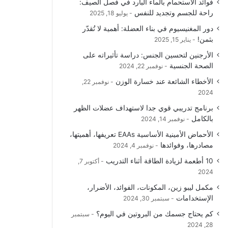
فوائد الاستحمام بالماء البارد في فصل الصيف:
و
T
ق
ا
راحة للجسم وتجديد للنفس
يوليو 18, 2025
دور المغنيسيوم في بناء العضلة: أهمية لا تُقدّر
ك
u
ر
ل
بثمن!
يناير 15, 2025
b
ا
م
الأرجنين لتحسين الجنس: دراسة تأثيراته على
الصحة الجنسية
نوفمبر 22, 2024
e
م
و
الأخطاء الشائعة عند خسارة الوزن
نوفمبر 22,
ق
2024
برنامج تدريبي قوي جدا لاستهداف عضلات الظهر
ع
بالكامل
نوفمبر 14, 2024
R
الأحماض الأمينية الأساسية EAAs تعريفها، أهميتها،
مصادرها، وفوائدها
نوفمبر 4, 2024
S
10 أطعمة لزيادة الطاقة أثناء التدريب
أكتوبر 7,
2024
S
مكمل ليبو زين، المكونات، الفوائد، الأضرار،
الإستخدامات
سبتمبر 30, 2024
كم يحتاج جسمك من البروتين في اليوم؟
سبتمبر
28, 2024