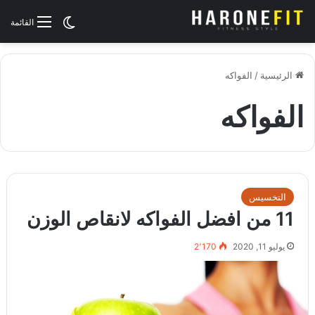
الوضع المظلم
القائمة
الرئيسية
/
الفواكه
الفواكه
التخسيس
11 من افضل الفواكه لانقاص الوزن
يوليو 11, 2020
2٬170