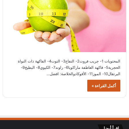
المحتويات 1- جريب فروت2- التفاح3- التوت4- الفاكهة ذات النواة
الحجرية5- فاكهة العاطفة ماراكويا6- راوند7- الكيوي8- البطيخ9-
البرتقال10- الموز11- الأفوكادوالخلاصة: افضل…
أكمل القراءة »
اقرأ أيضا