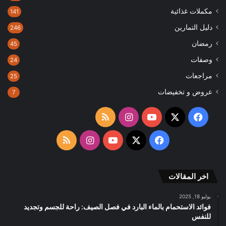
مكملات غذائية
141
دليل التمارين
246
رمضان
45
وصفات
24
مراجعات
25
عروض و تخفيضات
7
‫X
فيسبوك
‫YouTube
انستقرام
ملخص
الموقع
‫X
فيسبوك
‫YouTube
انستقرام
ملخص
RSS
الموقع
اخر المقالات
RSS
يوليو 18, 2025
فوائد الاستحمام بالماء البارد في فصل الصيف: راحة للجسم وتجديد
للنفس