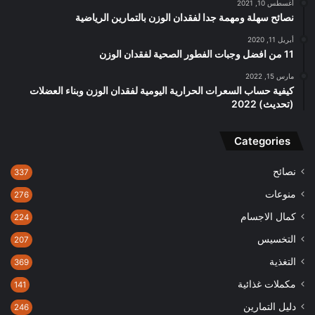
أغسطس 10, 2021
نصائح سهلة ومهمة جدا لفقدان الوزن بالتمارين الرياضية
أبريل 11, 2020
11 من افضل وجبات الفطور الصحية لفقدان الوزن
مارس 15, 2022
كيفية حساب السعرات الحرارية اليومية لفقدان الوزن وبناء العضلات
(تحديث) 2022
Categories
نصائح
337
منوعات
276
كمال الاجسام
224
التخسيس
207
التغذية
369
مكملات غذائية
141
دليل التمارين
246