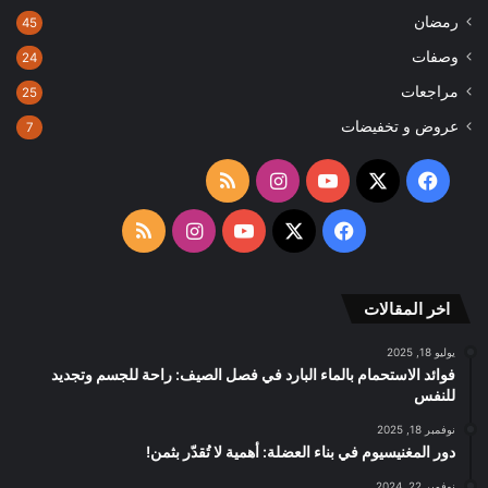
رمضان
45
وصفات
24
مراجعات
25
عروض و تخفيضات
7
‫X
فيسبوك
‫YouTube
انستقرام
ملخص
الموقع
‫X
فيسبوك
‫YouTube
انستقرام
ملخص
RSS
الموقع
اخر المقالات
RSS
يوليو 18, 2025
فوائد الاستحمام بالماء البارد في فصل الصيف: راحة للجسم وتجديد
للنفس
نوفمبر 18, 2025
دور المغنيسيوم في بناء العضلة: أهمية لا تُقدّر بثمن!
نوفمبر 22, 2024