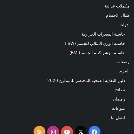
مكملات غذائية
كمال الاجسام
ادوات
حاسبة السعرات الحرارية
حاسبة الوزن المثالي للجسم (IBW)
حاسبة مؤشر كتلة الجسم (BMI)
وصفات
المزيد
دليل التغذية الصحية المختصر للمبتدئين 2020​
نصائح
رمضان
منوعات
اتصل بنا
‫X
فيسبوك
‫YouTube
انستقرام
ملخص