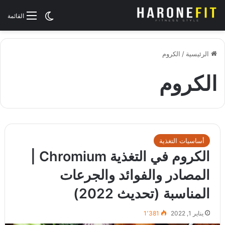
الوضع المظلم
القائمة
الرئيسية
/
الكروم
الكروم
أساسيات التغذية
الكروم في التغذية Chromium |
المصادر والفوائد والجرعات
المناسبة (تحديث 2022)
يناير 1, 2022
1٬381