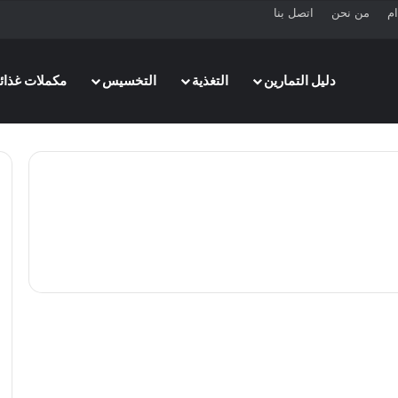
ام
من نحن
اتصل بنا
دليل التمارين
التغذية
التخسيس
مكملات غذائي