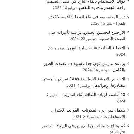
فوائد الاستحمام بالماء البارد في فصل الصيف:
و
T
ق
ا
راحة للجسم وتجديد للنفس
يوليو 18, 2025
دور المغنيسيوم في بناء العضلة: أهمية لا تُقدّر
ك
u
ر
ل
بثمن!
يناير 15, 2025
b
ا
م
الأرجنين لتحسين الجنس: دراسة تأثيراته على
الصحة الجنسية
نوفمبر 22, 2024
e
م
و
الأخطاء الشائعة عند خسارة الوزن
نوفمبر 22,
ق
2024
برنامج تدريبي قوي جدا لاستهداف عضلات الظهر
ع
بالكامل
نوفمبر 14, 2024
R
الأحماض الأمينية الأساسية EAAs تعريفها، أهميتها،
مصادرها، وفوائدها
نوفمبر 4, 2024
S
10 أطعمة لزيادة الطاقة أثناء التدريب
أكتوبر 7,
2024
S
مكمل ليبو زين، المكونات، الفوائد، الأضرار،
الإستخدامات
سبتمبر 30, 2024
كم يحتاج جسمك من البروتين في اليوم؟
سبتمبر
28, 2024