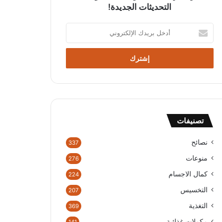
التحديثات الجديدة!
أ
د
خ
ل
ب
ر
ي
د
ك
تصنيفات
ا
ل
إ
نصائح
337
ل
منوعات
276
ك
ت
كمال الاجسام
224
ر
التخسيس
207
و
ن
التغذية
369
ي
مكملات غذائية