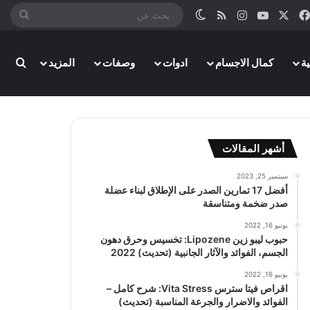
‫X
فيسبوك
‫YouTube
انستقرام
ملخص الموقع RSS
الوضع المظلم
بحث
عن
ة
كمال الاجسام
ادوات
وصفات
المزيد
بحث
أشهر المقالات
سبتمبر 25, 2023
أفضل 17 تمارين الصدر على الإطلاق لبناء عضلة
صدر ضخمة ومتناسقة
يونيو 16, 2022
حبوب ليبو زين Lipozene: تخسيس وحرق دهون
الجسم، الفوائد والآثار الجانبية (تحديث) 2022
يونيو 16, 2022
اقراص فيتا سترس Vita Stress: شرح كامل –
الفوائد والاضرار والجرعة المناسبة (تحديث)