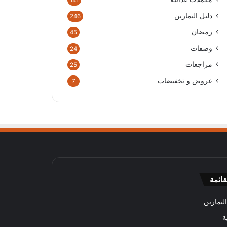
141
دليل التمارين
246
رمضان
45
وصفات
24
مراجعات
25
عروض و تخفيضات
7
قائمة
لتمارين
ة