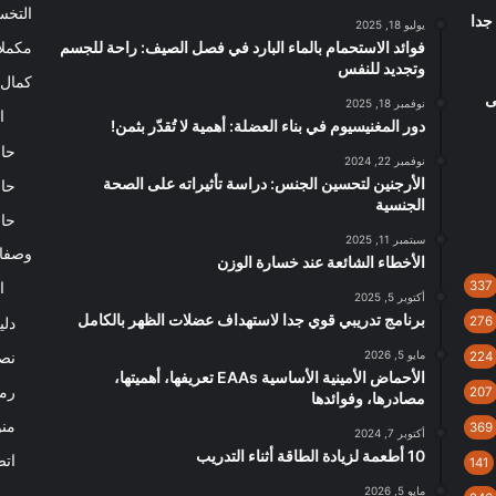
التخ
جدا
يوليو 18, 2025
فوائد الاستحمام بالماء البارد في فصل الصيف: راحة للجسم
مكملا
وتجديد للنفس
كمال 
ى
نوفمبر 18, 2025
ا
دور المغنيسيوم في بناء العضلة: أهمية لا تُقدّر بثمن!
حاس
نوفمبر 22, 2024
الأرجنين لتحسين الجنس: دراسة تأثيراته على الصحة
حاس
الجنسية
حاس
سبتمبر 11, 2025
وصفا
الأخطاء الشائعة عند خسارة الوزن
337
ا
أكتوبر 5, 2025
برنامج تدريبي قوي جدا لاستهداف عضلات الظهر بالكامل
276
دلي
مايو 5, 2026
نصا
224
الأحماض الأمينية الأساسية EAAs تعريفها، أهميتها،
رم
207
مصادرها، وفوائدها
من
369
أكتوبر 7, 2024
10 أطعمة لزيادة الطاقة أثناء التدريب
اتص
141
مايو 5, 2026