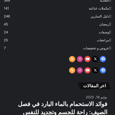
التغذية
369
مكملات غذائية
141
دليل التمارين
246
رمضان
45
وصفات
24
مراجعات
25
عروض و تخفيضات
7
‫X
فيسبوك
‫YouTube
انستقرام
ملخص
الموقع
‫X
فيسبوك
‫YouTube
انستقرام
ملخص
RSS
الموقع
RSS
اخر المقالات
يوليو 18, 2025
فوائد الاستحمام بالماء البارد في فصل
الصيف: راحة للجسم وتجديد للنفس