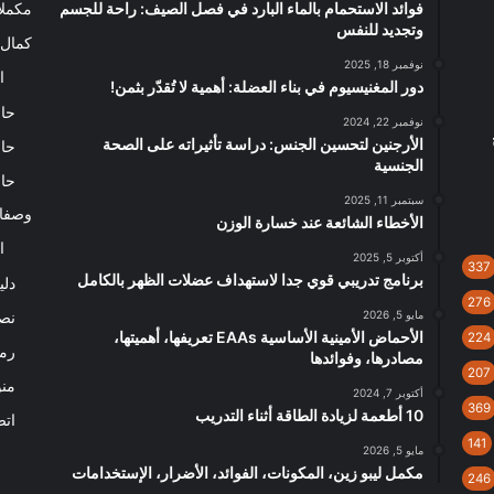
فوائد الاستحمام بالماء البارد في فصل الصيف: راحة للجسم
مكملا
وتجديد للنفس
كمال 
نوفمبر 18, 2025
ا
دور المغنيسيوم في بناء العضلة: أهمية لا تُقدّر بثمن!
حاس
نوفمبر 22, 2024
الأرجنين لتحسين الجنس: دراسة تأثيراته على الصحة
حاس
الجنسية
حاس
سبتمبر 11, 2025
وصفا
الأخطاء الشائعة عند خسارة الوزن
ا
أكتوبر 5, 2025
337
برنامج تدريبي قوي جدا لاستهداف عضلات الظهر بالكامل
دلي
276
مايو 5, 2026
نصا
الأحماض الأمينية الأساسية EAAs تعريفها، أهميتها،
224
رم
مصادرها، وفوائدها
207
من
أكتوبر 7, 2024
369
10 أطعمة لزيادة الطاقة أثناء التدريب
اتص
141
مايو 5, 2026
مكمل ليبو زين، المكونات، الفوائد، الأضرار، الإستخدامات
246