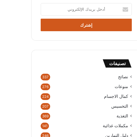
أ
د
خ
ل
ب
ر
ي
د
ك
تصنيفات
ا
ل
إ
نصائح
337
ل
منوعات
276
ك
ت
كمال الاجسام
224
ر
التخسيس
207
و
ن
التغذية
369
ي
مكملات غذائية
141
دليل التمارين
246