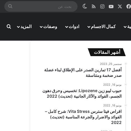
‫X
فيسبوك
‫YouTube
انستقرام
ملخص الموقع RSS
الوضع المظلم
بحث
عن
ة
كمال الاجسام
ادوات
وصفات
المزيد
بحث
أشهر المقالات
سبتمبر 25, 2023
أفضل 17 تمارين الصدر على الإطلاق لبناء عضلة
صدر ضخمة ومتناسقة
يونيو 16, 2022
حبوب ليبو زين Lipozene: تخسيس وحرق دهون
الجسم، الفوائد والآثار الجانبية (تحديث) 2022
يونيو 16, 2022
اقراص فيتا سترس Vita Stress: شرح كامل –
الفوائد والاضرار والجرعة المناسبة (تحديث)
2022