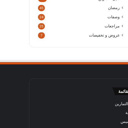
رمضان
45
وصفات
24
مراجعات
25
عروض و تخفيضات
7
قائمة
لتمارين
ة
سيس