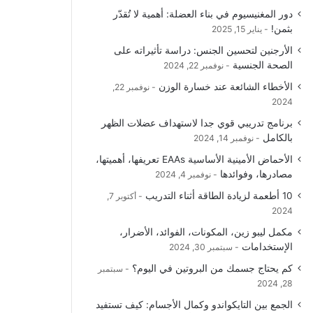
دور المغنيسيوم في بناء العضلة: أهمية لا تُقدّر
ك
u
ر
ل
بثمن!
يناير 15, 2025
b
ا
م
الأرجنين لتحسين الجنس: دراسة تأثيراته على
الصحة الجنسية
نوفمبر 22, 2024
e
م
و
الأخطاء الشائعة عند خسارة الوزن
نوفمبر 22,
ق
2024
برنامج تدريبي قوي جدا لاستهداف عضلات الظهر
ع
بالكامل
نوفمبر 14, 2024
R
الأحماض الأمينية الأساسية EAAs تعريفها، أهميتها،
مصادرها، وفوائدها
نوفمبر 4, 2024
S
10 أطعمة لزيادة الطاقة أثناء التدريب
أكتوبر 7,
2024
S
مكمل ليبو زين، المكونات، الفوائد، الأضرار،
الإستخدامات
سبتمبر 30, 2024
كم يحتاج جسمك من البروتين في اليوم؟
سبتمبر
28, 2024
الجمع بين التايكواندو وكمال الأجسام: كيف تستفيد