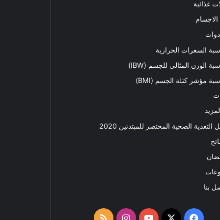
ت غذائية
الاجسام
دوات
بة السعرات الحرارية
بة الوزن المثالي للجسم (IBW)
بة مؤشر كتلة الجسم (BMI)
ت
لمزيد
ل التغذية الصحية المختصر للمبتدئين 2020​
ئح
ضان
وعات
ل بنا
‫X
فيسبوك
‫YouTube
انستقرام
ملخص