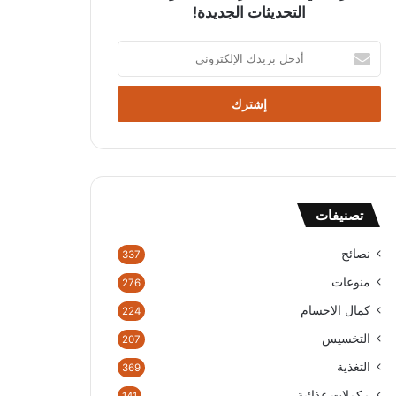
التحديثات الجديدة!
أ
د
خ
ل
ب
ر
ي
د
ك
تصنيفات
ا
ل
إ
نصائح
337
ل
منوعات
276
ك
ت
كمال الاجسام
224
ر
التخسيس
207
و
ن
التغذية
369
ي
مكملات غذائية