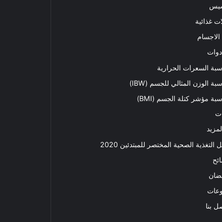
سيس
ت غذائية
الاجسام
دوات
بة السعرات الحرارية
بة الوزن المثالي للجسم (IBW)
بة مؤشر كتلة الجسم (BMI)
ت
لمزيد
ل التغذية الصحية المختصر للمبتدئين 2020​
ئح
ضان
وعات
ل بنا