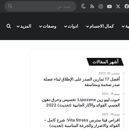
‫X
فيسبوك
‫YouTube
انستقرام
ملخص الموقع RSS
الوضع المظلم
بحث
عن
ة
كمال الاجسام
ادوات
وصفات
المزيد
بحث
أشهر المقالات
سبتمبر 25, 2023
أفضل 17 تمارين الصدر على الإطلاق لبناء عضلة
صدر ضخمة ومتناسقة
يونيو 16, 2022
حبوب ليبو زين Lipozene: تخسيس وحرق دهون
الجسم، الفوائد والآثار الجانبية (تحديث) 2022
يونيو 16, 2022
اقراص فيتا سترس Vita Stress: شرح كامل –
الفوائد والاضرار والجرعة المناسبة (تحديث)