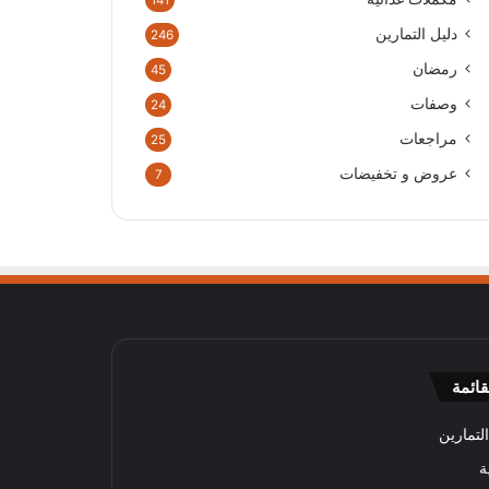
141
دليل التمارين
246
رمضان
45
وصفات
24
مراجعات
25
عروض و تخفيضات
7
قائمة
لتمارين
ة