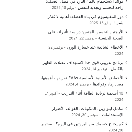
فوائد الاستحمام بالماء البارد في فصل الصيف:
و
T
ق
ا
راحة للجسم وتجديد للنفس
يوليو 18, 2025
دور المغنيسيوم في بناء العضلة: أهمية لا تُقدّر
ك
u
ر
ل
بثمن!
يناير 15, 2025
b
ا
م
الأرجنين لتحسين الجنس: دراسة تأثيراته على
الصحة الجنسية
نوفمبر 22, 2024
e
م
و
الأخطاء الشائعة عند خسارة الوزن
نوفمبر 22,
ق
2024
برنامج تدريبي قوي جدا لاستهداف عضلات الظهر
ع
بالكامل
نوفمبر 14, 2024
R
الأحماض الأمينية الأساسية EAAs تعريفها، أهميتها،
مصادرها، وفوائدها
نوفمبر 4, 2024
S
10 أطعمة لزيادة الطاقة أثناء التدريب
أكتوبر 7,
2024
S
مكمل ليبو زين، المكونات، الفوائد، الأضرار،
الإستخدامات
سبتمبر 30, 2024
كم يحتاج جسمك من البروتين في اليوم؟
سبتمبر
28, 2024