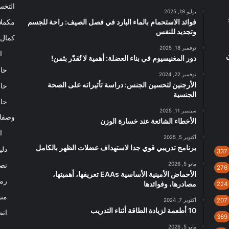
التخ
يوليو 18, 2025
فوائد الاستحمام بالماء البارد في فصل الصيف: راحة للجسم
مكملا
وتجديد للنفس
كمال 
نوفمبر 18, 2025
ا
دور المغنيسيوم في بناء العضلة: أهمية لا تُقدّر بثمن!
حاس
نوفمبر 22, 2024
الأرجنين لتحسين الجنس: دراسة تأثيراته على الصحة
حاس
الجنسية
حاس
سبتمبر 11, 2025
وصفا
الأخطاء الشائعة عند خسارة الوزن
ا
أكتوبر 5, 2025
برنامج تدريبي قوي جدا لاستهداف عضلات الظهر بالكامل
دلي
337
مايو 5, 2026
نصا
276
الأحماض الأمينية الأساسية EAAs تعريفها، أهميتها،
رم
مصادرها، وفوائدها
224
من
207
أكتوبر 7, 2024
10 أطعمة لزيادة الطاقة أثناء التدريب
اتص
369
مايو 5, 2026