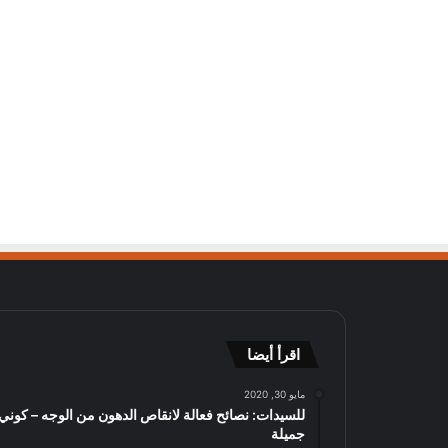
اقرأ أيضا
مايو 30, 2020
للسيدات: نصائح فعالة لانقاص الدهون من الوجه – كوني
جميلة