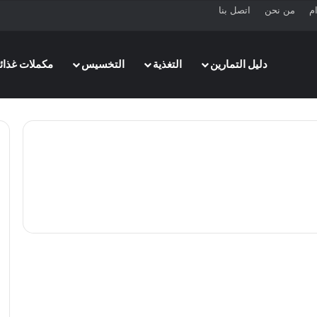
ام
من نحن
اتصل بنا
دليل التمارين
التغذية
التخسيس
مكملات غذائي