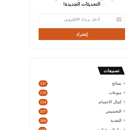
التحديثات الجديدة!
أ
د
خ
ل
ب
ر
ي
د
ك
تصنيفات
ا
ل
إ
نصائح
337
ل
منوعات
276
ك
ت
كمال الاجسام
224
ر
التخسيس
207
و
ن
التغذية
369
ي
مكملات غذائية