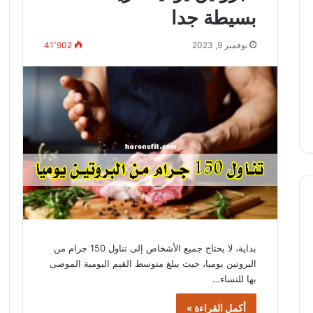
بسيطة جدا
نوفمبر 9, 2023
41٬902
بداية، لا يحتاج جميع الأشخاص إلى تناول 150 جرام من
البروتين يوميا، حيث يبلغ متوسط ​​القيم اليومية الموصى
بها للنساء…
أكمل القراءة »