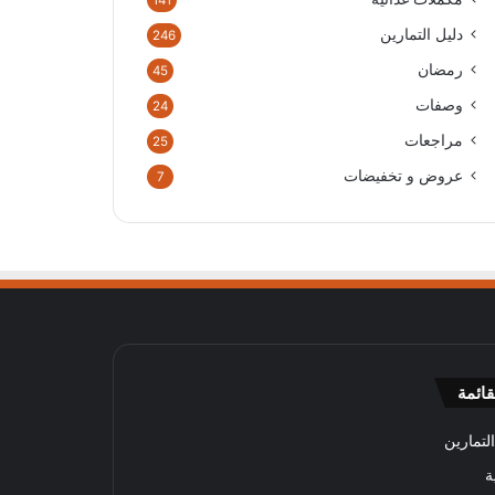
141
دليل التمارين
246
رمضان
45
وصفات
24
مراجعات
25
عروض و تخفيضات
7
قائمة
لتمارين
ة