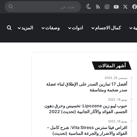
‫X
فيسبوك
‫YouTube
انستقرام
ملخص الموقع RSS
الوضع المظلم
بحث
عن
ة
كمال الاجسام
ادوات
وصفات
المزيد
بحث
أشهر المقالات
سبتمبر 25, 2023
أفضل 17 تمارين الصدر على الإطلاق لبناء عضلة
صدر ضخمة ومتناسقة
يونيو 16, 2022
حبوب ليبو زين Lipozene: تخسيس وحرق دهون
الجسم، الفوائد والآثار الجانبية (تحديث) 2022
يونيو 16, 2022
اقراص فيتا سترس Vita Stress: شرح كامل –
الفوائد والاضرار والجرعة المناسبة (تحديث)