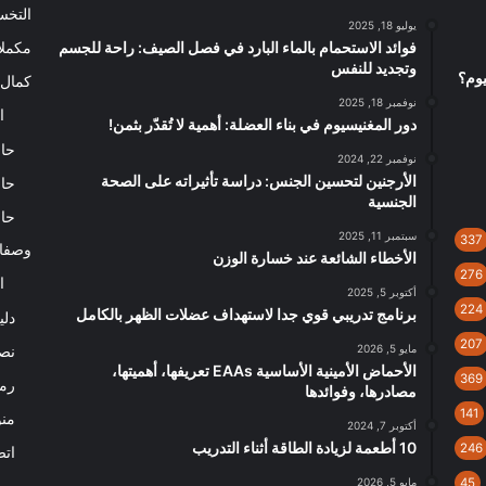
التخ
يوليو 18, 2025
فوائد الاستحمام بالماء البارد في فصل الصيف: راحة للجسم
مكملا
وتجديد للنفس
يوم؟
كمال 
نوفمبر 18, 2025
ا
دور المغنيسيوم في بناء العضلة: أهمية لا تُقدّر بثمن!
حاس
نوفمبر 22, 2024
الأرجنين لتحسين الجنس: دراسة تأثيراته على الصحة
حاس
الجنسية
حاس
سبتمبر 11, 2025
337
وصفا
الأخطاء الشائعة عند خسارة الوزن
276
ا
أكتوبر 5, 2025
224
برنامج تدريبي قوي جدا لاستهداف عضلات الظهر بالكامل
دلي
207
مايو 5, 2026
نصا
الأحماض الأمينية الأساسية EAAs تعريفها، أهميتها،
369
رم
مصادرها، وفوائدها
141
من
أكتوبر 7, 2024
10 أطعمة لزيادة الطاقة أثناء التدريب
246
اتص
45
مايو 5, 2026