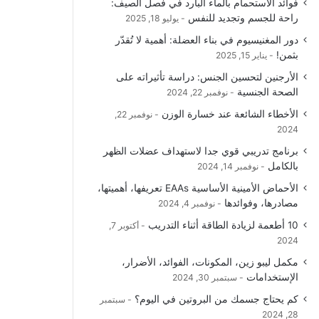
فوائد الاستحمام بالماء البارد في فصل الصيف:
و
T
ق
ا
راحة للجسم وتجديد للنفس
يوليو 18, 2025
دور المغنيسيوم في بناء العضلة: أهمية لا تُقدّر
ك
u
ر
ل
بثمن!
يناير 15, 2025
b
ا
م
الأرجنين لتحسين الجنس: دراسة تأثيراته على
الصحة الجنسية
نوفمبر 22, 2024
e
م
و
الأخطاء الشائعة عند خسارة الوزن
نوفمبر 22,
ق
2024
برنامج تدريبي قوي جدا لاستهداف عضلات الظهر
ع
بالكامل
نوفمبر 14, 2024
R
الأحماض الأمينية الأساسية EAAs تعريفها، أهميتها،
مصادرها، وفوائدها
نوفمبر 4, 2024
S
10 أطعمة لزيادة الطاقة أثناء التدريب
أكتوبر 7,
2024
S
مكمل ليبو زين، المكونات، الفوائد، الأضرار،
الإستخدامات
سبتمبر 30, 2024
كم يحتاج جسمك من البروتين في اليوم؟
سبتمبر
28, 2024