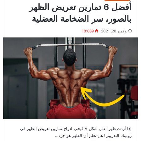
أفضل 6 تمارين تعريض الظهر
بالصور، سر الضخامة العضلية
نوفمبر 28, 2021
18٬889
إذا أردت ظهرا على شكل V فيجب ادراج تمارين تعريض الظهر في
روتينك التدريبي! هل تعلم أن الظهر هو جزء…