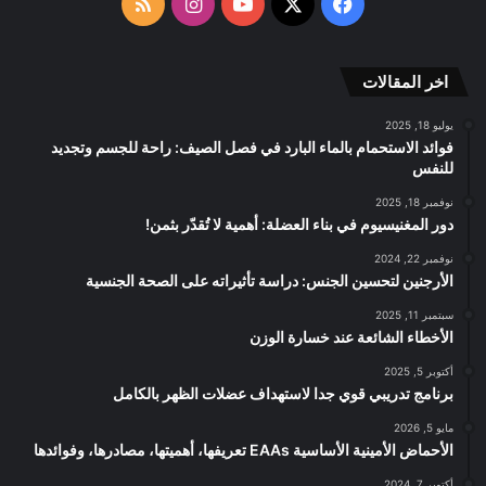
‫X
فيسبوك
‫YouTube
انستقرام
ملخص
RSS
الموقع
اخر المقالات
RSS
يوليو 18, 2025
فوائد الاستحمام بالماء البارد في فصل الصيف: راحة للجسم وتجديد
للنفس
نوفمبر 18, 2025
دور المغنيسيوم في بناء العضلة: أهمية لا تُقدّر بثمن!
نوفمبر 22, 2024
الأرجنين لتحسين الجنس: دراسة تأثيراته على الصحة الجنسية
سبتمبر 11, 2025
الأخطاء الشائعة عند خسارة الوزن
أكتوبر 5, 2025
برنامج تدريبي قوي جدا لاستهداف عضلات الظهر بالكامل
مايو 5, 2026
الأحماض الأمينية الأساسية EAAs تعريفها، أهميتها، مصادرها، وفوائدها
أكتوبر 7, 2024