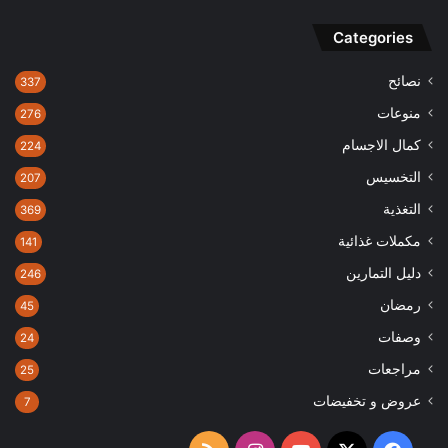
Categories
نصائح
337
منوعات
276
كمال الاجسام
224
التخسيس
207
التغذية
369
مكملات غذائية
141
دليل التمارين
246
رمضان
45
وصفات
24
مراجعات
25
عروض و تخفيضات
7