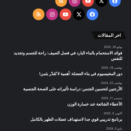
‫X
فيسبوك
‫YouTube
انستقرام
ملخص
الموقع
‫X
فيسبوك
‫YouTube
انستقرام
ملخص
RSS
الموقع
اخر المقالات
RSS
يوليو 18, 2025
فوائد الاستحمام بالماء البارد في فصل الصيف: راحة للجسم وتجديد
للنفس
نوفمبر 18, 2025
دور المغنيسيوم في بناء العضلة: أهمية لا تُقدّر بثمن!
نوفمبر 22, 2024
الأرجنين لتحسين الجنس: دراسة تأثيراته على الصحة الجنسية
سبتمبر 11, 2025
الأخطاء الشائعة عند خسارة الوزن
أكتوبر 5, 2025
برنامج تدريبي قوي جدا لاستهداف عضلات الظهر بالكامل
مايو 5, 2026