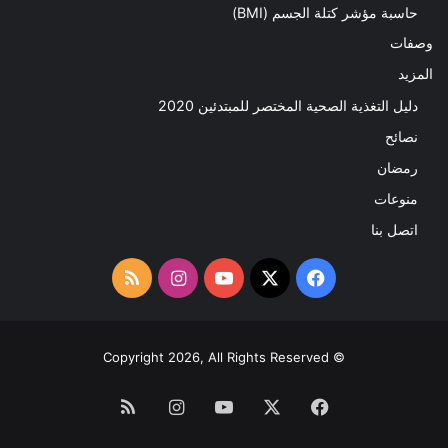
حاسبة مؤشر كتلة الجسم (BMI)
وصفات
المزيد
دليل التغذية الصحية المختصر للمبتدئين 2020​
نصائح
رمضان
منوعات
اتصل بنا
‫X
فيسبوك
‫YouTube
انستقرام
ملخص
الموقع
RSS
© Copyright 2026, All Rights Reserved
فيسبوك
‫X
‫YouTube
انستقرام
ملخص