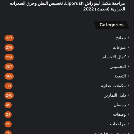
مراجعة مكمل ليبو راش Liporush، تخسيس البطن وحرق السعرات
الحرارية (تحديث) 2022
Categories
نصائح
337
منوعات
276
كمال الاجسام
224
التخسيس
207
التغذية
369
مكملات غذائية
141
دليل التمارين
246
رمضان
45
وصفات
24
مراجعات
25
عروض و تخفيضات
7