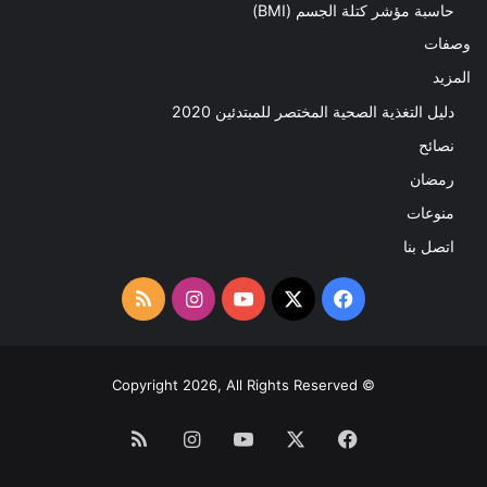
حاسبة مؤشر كتلة الجسم (BMI)
وصفات
المزيد
دليل التغذية الصحية المختصر للمبتدئين 2020​
نصائح
رمضان
منوعات
اتصل بنا
‫X
فيسبوك
‫YouTube
انستقرام
ملخص
الموقع
RSS
© Copyright 2026, All Rights Reserved
فيسبوك
‫X
‫YouTube
انستقرام
ملخص