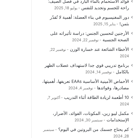
فوائد الاستحمام بالماء البارد في فصل الصيف:
و
T
ق
ا
راحة للجسم وتجديد للنفس
يوليو 18, 2025
دور المغنيسيوم في بناء العضلة: أهمية لا تُقدّر
ك
u
ر
ل
بثمن!
يناير 15, 2025
b
ا
م
الأرجنين لتحسين الجنس: دراسة تأثيراته على
الصحة الجنسية
نوفمبر 22, 2024
e
م
و
الأخطاء الشائعة عند خسارة الوزن
نوفمبر 22,
ق
2024
برنامج تدريبي قوي جدا لاستهداف عضلات الظهر
ع
بالكامل
نوفمبر 14, 2024
R
الأحماض الأمينية الأساسية EAAs تعريفها، أهميتها،
مصادرها، وفوائدها
نوفمبر 4, 2024
S
10 أطعمة لزيادة الطاقة أثناء التدريب
أكتوبر 7,
2024
S
مكمل ليبو زين، المكونات، الفوائد، الأضرار،
الإستخدامات
سبتمبر 30, 2024
كم يحتاج جسمك من البروتين في اليوم؟
سبتمبر
28, 2024