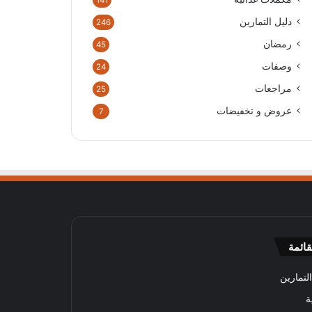
141
دليل التمارين
246
رمضان
45
وصفات
24
مراجعات
25
عروض و تخفيضات
7
قائمة
لتمارين
ة