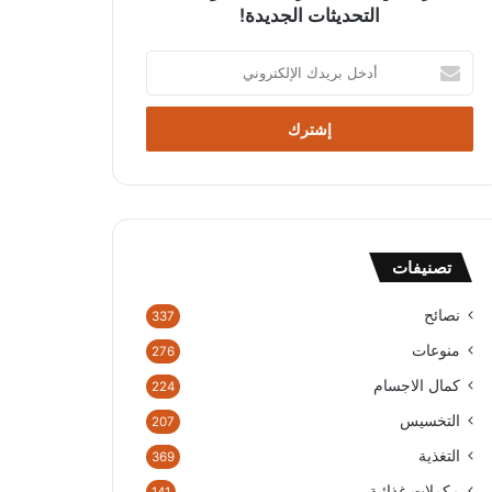
التحديثات الجديدة!
أ
د
خ
ل
ب
ر
ي
د
ك
تصنيفات
ا
ل
إ
نصائح
337
ل
منوعات
276
ك
ت
كمال الاجسام
224
ر
التخسيس
207
و
ن
التغذية
369
ي
مكملات غذائية