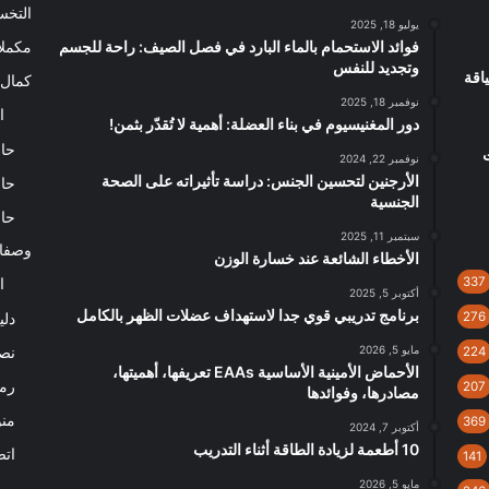
التخ
يوليو 18, 2025
فوائد الاستحمام بالماء البارد في فصل الصيف: راحة للجسم
مكملا
وتجديد للنفس
اقة
كمال 
نوفمبر 18, 2025
ا
دور المغنيسيوم في بناء العضلة: أهمية لا تُقدّر بثمن!
حاس
نوفمبر 22, 2024
الأرجنين لتحسين الجنس: دراسة تأثيراته على الصحة
حاس
الجنسية
حاس
سبتمبر 11, 2025
وصفا
الأخطاء الشائعة عند خسارة الوزن
337
ا
أكتوبر 5, 2025
برنامج تدريبي قوي جدا لاستهداف عضلات الظهر بالكامل
276
دلي
مايو 5, 2026
نصا
224
الأحماض الأمينية الأساسية EAAs تعريفها، أهميتها،
رم
207
مصادرها، وفوائدها
من
369
أكتوبر 7, 2024
10 أطعمة لزيادة الطاقة أثناء التدريب
اتص
141
مايو 5, 2026