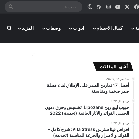
‫X
فيسبوك
‫YouTube
انستقرام
ملخص الموقع RSS
الوضع المظلم
بحث
عن
ة
كمال الاجسام
ادوات
وصفات
المزيد
بحث
أشهر المقالات
سبتمبر 25, 2023
أفضل 17 تمارين الصدر على الإطلاق لبناء عضلة
صدر ضخمة ومتناسقة
يونيو 16, 2022
حبوب ليبو زين Lipozene: تخسيس وحرق دهون
الجسم، الفوائد والآثار الجانبية (تحديث) 2022
يونيو 16, 2022
اقراص فيتا سترس Vita Stress: شرح كامل –
الفوائد والاضرار والجرعة المناسبة (تحديث)