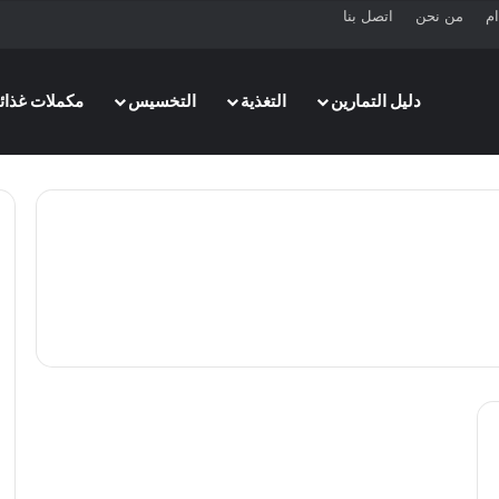
ام
من نحن
اتصل بنا
دليل التمارين
التغذية
التخسيس
مكملات غذائي