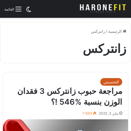
الوضع المظلم
القائمة
الرئيسية
/
زانتركس
زانتركس
التخسيس
مراجعة حبوب زانتركس 3 فقدان
الوزن بنسبة %546 !؟
يناير 3, 2022
1٬830