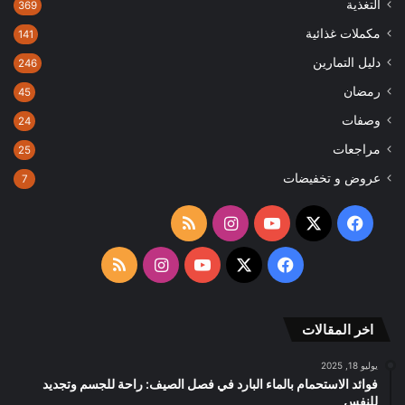
التغذية
369
مكملات غذائية
141
دليل التمارين
246
رمضان
45
وصفات
24
مراجعات
25
عروض و تخفيضات
7
‫X
فيسبوك
‫YouTube
انستقرام
ملخص
الموقع
‫X
فيسبوك
‫YouTube
انستقرام
ملخص
RSS
الموقع
اخر المقالات
RSS
يوليو 18, 2025
فوائد الاستحمام بالماء البارد في فصل الصيف: راحة للجسم وتجديد
للنفس