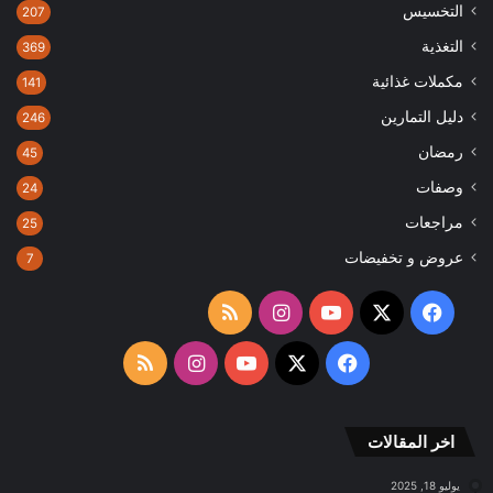
التخسيس
207
التغذية
369
مكملات غذائية
141
دليل التمارين
246
رمضان
45
وصفات
24
مراجعات
25
عروض و تخفيضات
7
‫X
فيسبوك
‫YouTube
انستقرام
ملخص
الموقع
‫X
فيسبوك
‫YouTube
انستقرام
ملخص
RSS
الموقع
اخر المقالات
RSS
يوليو 18, 2025