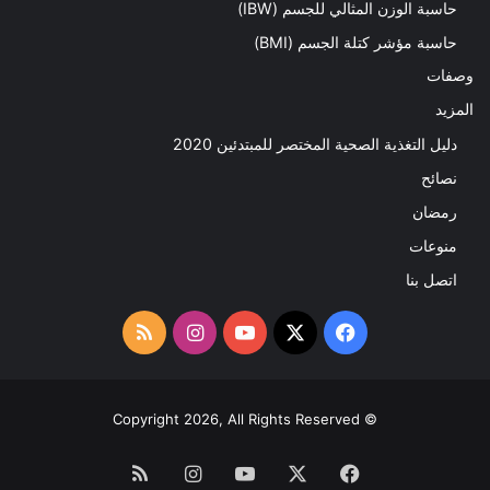
حاسبة الوزن المثالي للجسم (IBW)
حاسبة مؤشر كتلة الجسم (BMI)
وصفات
المزيد
دليل التغذية الصحية المختصر للمبتدئين 2020​
نصائح
رمضان
منوعات
اتصل بنا
‫X
فيسبوك
‫YouTube
انستقرام
ملخص
الموقع
RSS
© Copyright 2026, All Rights Reserved
فيسبوك
‫X
‫YouTube
انستقرام
ملخص