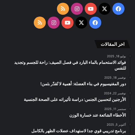
‫X
فيسبوك
‫YouTube
انستقرام
ملخص
الموقع
‫X
فيسبوك
‫YouTube
انستقرام
ملخص
RSS
الموقع
اخر المقالات
RSS
يوليو 18, 2025
فوائد الاستحمام بالماء البارد في فصل الصيف: راحة للجسم وتجديد
للنفس
نوفمبر 18, 2025
دور المغنيسيوم في بناء العضلة: أهمية لا تُقدّر بثمن!
نوفمبر 22, 2024
الأرجنين لتحسين الجنس: دراسة تأثيراته على الصحة الجنسية
سبتمبر 11, 2025
الأخطاء الشائعة عند خسارة الوزن
أكتوبر 5, 2025
برنامج تدريبي قوي جدا لاستهداف عضلات الظهر بالكامل