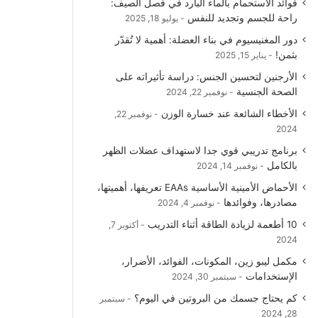
فوائد الاستحمام بالماء البارد في فصل الصيف:
و
T
ق
ا
راحة للجسم وتجديد للنفس
يوليو 18, 2025
دور المغنيسيوم في بناء العضلة: أهمية لا تُقدّر
ك
u
ر
ل
بثمن!
يناير 15, 2025
b
ا
م
الأرجنين لتحسين الجنس: دراسة تأثيراته على
الصحة الجنسية
نوفمبر 22, 2024
e
م
و
الأخطاء الشائعة عند خسارة الوزن
نوفمبر 22,
ق
2024
برنامج تدريبي قوي جدا لاستهداف عضلات الظهر
ع
بالكامل
نوفمبر 14, 2024
R
الأحماض الأمينية الأساسية EAAs تعريفها، أهميتها،
مصادرها، وفوائدها
نوفمبر 4, 2024
S
10 أطعمة لزيادة الطاقة أثناء التدريب
أكتوبر 7,
2024
S
مكمل ليبو زين، المكونات، الفوائد، الأضرار،
الإستخدامات
سبتمبر 30, 2024
كم يحتاج جسمك من البروتين في اليوم؟
سبتمبر
28, 2024