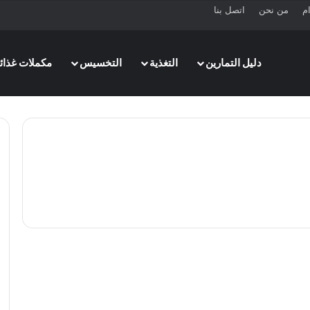
ام
من نحن
اتصل بنا
دليل التمارين
التغذية
التخسيس
مكملات غذائي