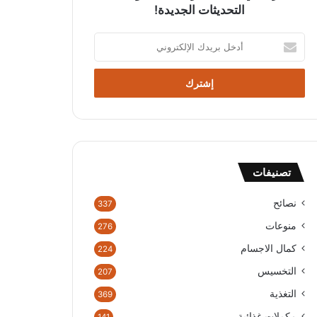
التحديثات الجديدة!
أ
د
خ
ل
ب
ر
ي
د
ك
تصنيفات
ا
ل
إ
نصائح
337
ل
منوعات
276
ك
ت
كمال الاجسام
224
ر
التخسيس
207
و
ن
التغذية
369
ي
مكملات غذائية