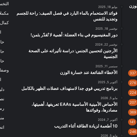
التخ
الوزن
يوليو 18, 2025
فوائد الاستحمام بالماء البارد في فصل الصيف: راحة للجسم
مكملا
وتجديد للنفس
كمال 
نوفمبر 18, 2025
ا
دور المغنيسيوم في بناء العضلة: أهمية لا تُقدّر بثمن!
حاس
نوفمبر 22, 2024
الأرجنين لتحسين الجنس: دراسة تأثيراته على الصحة
حاس
الجنسية
حاس
سبتمبر 11, 2025
وصفا
الأخطاء الشائعة عند خسارة الوزن
337
ا
أكتوبر 5, 2025
276
برنامج تدريبي قوي جدا لاستهداف عضلات الظهر بالكامل
دلي
224
مايو 5, 2026
نصا
207
الأحماض الأمينية الأساسية EAAs تعريفها، أهميتها،
رم
مصادرها، وفوائدها
369
من
أكتوبر 7, 2024
141
10 أطعمة لزيادة الطاقة أثناء التدريب
اتص
246
مايو 5, 2026