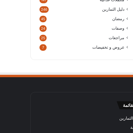
141
دليل التمارين
246
رمضان
45
وصفات
24
مراجعات
25
عروض و تخفيضات
7
قائمة
لتمارين
ة