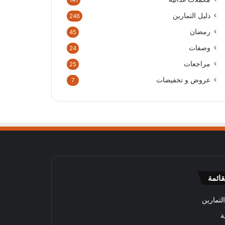
141
دليل التمارين
246
رمضان
45
وصفات
24
مراجعات
25
عروض و تخفيضات
7
قائمة
لتمارين
ة