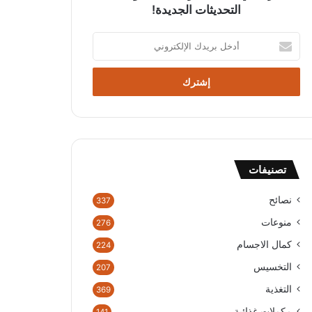
التحديثات الجديدة!
أ
د
خ
ل
ب
ر
ي
د
ك
تصنيفات
ا
ل
إ
نصائح
337
ل
منوعات
276
ك
ت
كمال الاجسام
224
ر
التخسيس
207
و
ن
التغذية
369
ي
مكملات غذائية