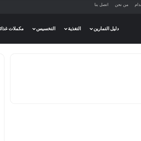
دام
من نحن
اتصل بنا
دليل التمارين
التغذية
التخسيس
مكملات غذائي