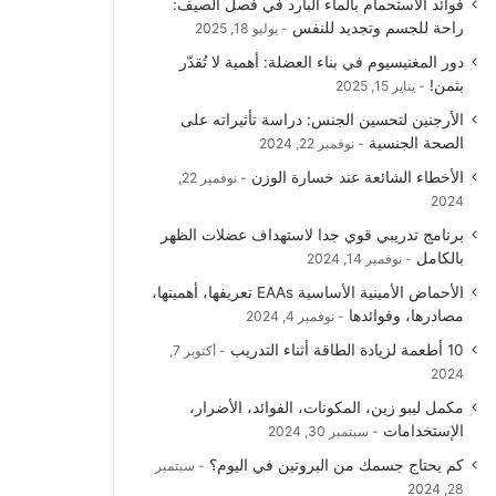
فوائد الاستحمام بالماء البارد في فصل الصيف:
و
T
ق
ا
راحة للجسم وتجديد للنفس
يوليو 18, 2025
دور المغنيسيوم في بناء العضلة: أهمية لا تُقدّر
ك
u
ر
ل
بثمن!
يناير 15, 2025
b
ا
م
الأرجنين لتحسين الجنس: دراسة تأثيراته على
الصحة الجنسية
نوفمبر 22, 2024
e
م
و
الأخطاء الشائعة عند خسارة الوزن
نوفمبر 22,
ق
2024
برنامج تدريبي قوي جدا لاستهداف عضلات الظهر
ع
بالكامل
نوفمبر 14, 2024
R
الأحماض الأمينية الأساسية EAAs تعريفها، أهميتها،
مصادرها، وفوائدها
نوفمبر 4, 2024
S
10 أطعمة لزيادة الطاقة أثناء التدريب
أكتوبر 7,
2024
S
مكمل ليبو زين، المكونات، الفوائد، الأضرار،
الإستخدامات
سبتمبر 30, 2024
كم يحتاج جسمك من البروتين في اليوم؟
سبتمبر
28, 2024