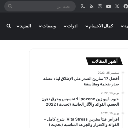
‫X
فيسبوك
‫YouTube
انستقرام
ملخص الموقع RSS
الوضع المظلم
بحث
عن
ة
كمال الاجسام
ادوات
وصفات
المزيد
بحث
أشهر المقالات
سبتمبر 25, 2023
أفضل 17 تمارين الصدر على الإطلاق لبناء عضلة
صدر ضخمة ومتناسقة
يونيو 16, 2022
حبوب ليبو زين Lipozene: تخسيس وحرق دهون
الجسم، الفوائد والآثار الجانبية (تحديث) 2022
يونيو 16, 2022
اقراص فيتا سترس Vita Stress: شرح كامل –
الفوائد والاضرار والجرعة المناسبة (تحديث)