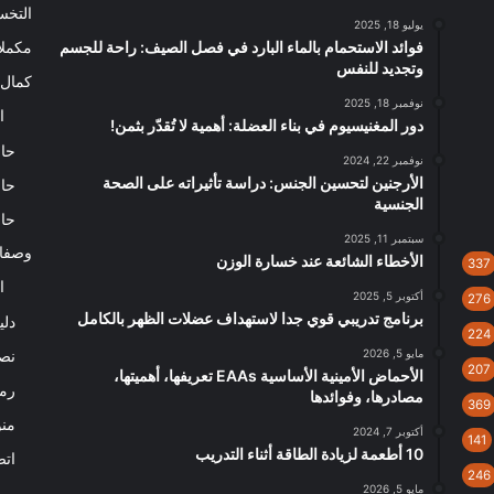
التخ
يوليو 18, 2025
فوائد الاستحمام بالماء البارد في فصل الصيف: راحة للجسم
مكملا
وتجديد للنفس
كمال 
نوفمبر 18, 2025
ا
دور المغنيسيوم في بناء العضلة: أهمية لا تُقدّر بثمن!
حاس
نوفمبر 22, 2024
الأرجنين لتحسين الجنس: دراسة تأثيراته على الصحة
حاس
الجنسية
حاس
سبتمبر 11, 2025
وصفا
الأخطاء الشائعة عند خسارة الوزن
337
ا
أكتوبر 5, 2025
276
برنامج تدريبي قوي جدا لاستهداف عضلات الظهر بالكامل
دلي
224
مايو 5, 2026
نصا
207
الأحماض الأمينية الأساسية EAAs تعريفها، أهميتها،
رم
مصادرها، وفوائدها
369
من
أكتوبر 7, 2024
141
10 أطعمة لزيادة الطاقة أثناء التدريب
اتص
246
مايو 5, 2026