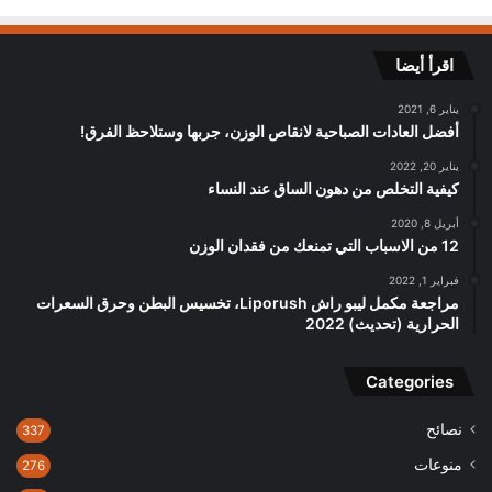
اقرأ أيضا
يناير 6, 2021
أفضل العادات الصباحية لانقاص الوزن، جربها وستلاحظ الفرق!
يناير 20, 2022
كيفية التخلص من دهون الساق عند النساء
أبريل 8, 2020
12 من الاسباب التي تمنعك من فقدان الوزن
فبراير 1, 2022
مراجعة مكمل ليبو راش Liporush، تخسيس البطن وحرق السعرات
الحرارية (تحديث) 2022
Categories
نصائح
337
منوعات
276