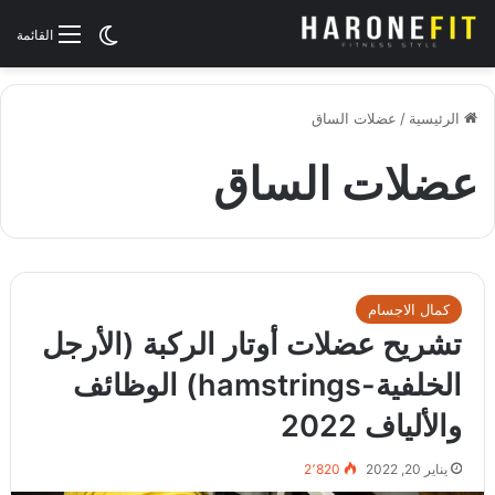
الوضع المظلم
القائمة
الرئيسية
/
عضلات الساق
عضلات الساق
كمال الاجسام
تشريح عضلات أوتار الركبة (الأرجل
الخلفية-hamstrings) الوظائف
والألياف 2022
يناير 20, 2022
2٬820