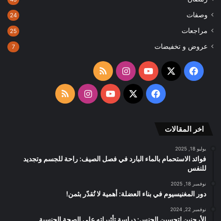
وصفات
24
مراجعات
25
عروض و تخفيضات
7
‫X
فيسبوك
‫YouTube
انستقرام
ملخص
الموقع
‫X
فيسبوك
‫YouTube
انستقرام
ملخص
RSS
الموقع
اخر المقالات
RSS
يوليو 18, 2025
فوائد الاستحمام بالماء البارد في فصل الصيف: راحة للجسم وتجديد
للنفس
نوفمبر 18, 2025
دور المغنيسيوم في بناء العضلة: أهمية لا تُقدّر بثمن!
نوفمبر 22, 2024
الأرجنين لتحسين الجنس: دراسة تأثيراته على الصحة الجنسية