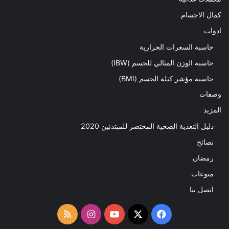
كمال الاجسام
ادوات
حاسبة السعرات الحرارية
حاسبة الوزن المثالي للجسم (IBW)
حاسبة مؤشر كتلة الجسم (BMI)
وصفات
المزيد
دليل التغذية الصحية المختصر للمبتدئين 2020​
نصائح
رمضان
منوعات
اتصل بنا
‫X
فيسبوك
‫YouTube
انستقرام
ملخص