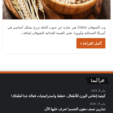
وب الشوفان (Oats) هي عبارة عن حبوب كاملة تزرع بشكل أساسي في
أمريكا الشمالية وأوروبا. تعتبر القيمة الغذائية للشوفان إضافة…
أكمل القراءة »
اقرأ أيضا
يناير 9, 2023
كيفية إنقاص الوزن للأطفال، خطط واستراتيجيات فعالة جدا لطفلك!
يناير 15, 2025
تمارين نسف دهون الجسم! تعرف عليها الآن