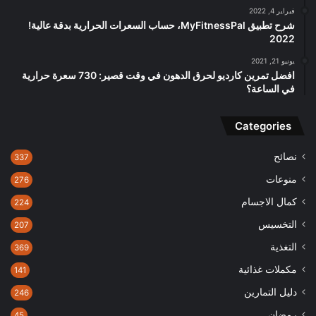
فبراير 4, 2022
شرح تطبيق MyFitnessPal، حساب السعرات الحرارية بدقة عالية!
2022
يونيو 21, 2021
افضل تمرين كارديو لحرق الدهون في وقت قصير: 730 سعرة حرارية
في الساعة؟
Categories
نصائح
337
منوعات
276
كمال الاجسام
224
التخسيس
207
التغذية
369
مكملات غذائية
141
دليل التمارين
246
رمضان
45