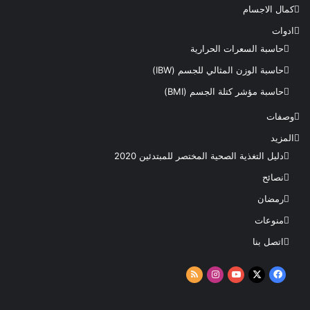
كمال الاجسام
ادوات
حاسبة السعرات الحرارية
حاسبة الوزن المثالي للجسم (IBW)
حاسبة مؤشر كتلة الجسم (BMI)
وصفات
المزيد
دليل التغذية الصحية المختصر للمبتدئين 2020​
نصائح
رمضان
منوعات
اتصل بنا
‫X
فيسبوك
‫YouTube
انستقرام
ملخص
الموقع
RSS