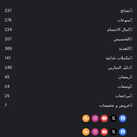
نصائح
337
منوعات
276
كمال الاجسام
224
التخسيس
207
التغذية
369
مكملات غذائية
141
دليل التمارين
246
رمضان
45
وصفات
24
مراجعات
25
عروض و تخفيضات
7
‫X
فيسبوك
‫YouTube
انستقرام
ملخص
الموقع
‫X
فيسبوك
‫YouTube
انستقرام
ملخص
RSS