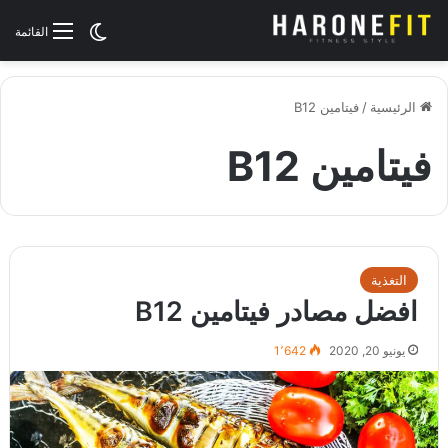
الوضع المظلم
القائمة
الرئيسية
/
فيتامين B12
فيتامين B12
التغذية
افضل مصادر فيتامين B12
يونيو 20, 2020
1٬642