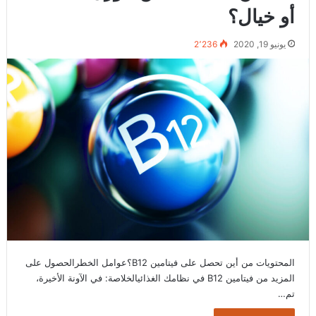
أو خيال؟
يونيو 19, 2020
2٬236
المحتويات من أين تحصل على فيتامين B12؟عوامل الخطرالحصول على
المزيد من فيتامين B12 في نظامك الغذائيالخلاصة: في الآونة الأخيرة،
تم…