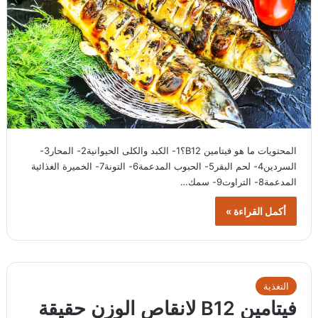
المحتويات ما هو فيتامين B12؟1- الكبد والكلى الحيوانية2- المحار3-
السردين4- لحم البقر5- الحبوب المدعمة6- التونة7- الخميرة الغذائية
المدعمة8- التراوت9- سمك…
أكمل القراءة »
التغذية
فيتامين B12 لانقاص الوزن حقيقة