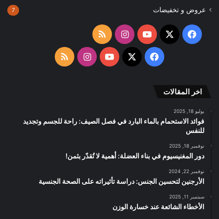
عروض و تخفيضات
7
‫X
فيسبوك
‫YouTube
انستقرام
ملخص
الموقع
‫X
فيسبوك
‫YouTube
انستقرام
ملخص
RSS
الموقع
اخر المقالات
RSS
يوليو 18, 2025
فوائد الاستحمام بالماء البارد في فصل الصيف: راحة للجسم وتجديد
للنفس
نوفمبر 18, 2025
دور المغنيسيوم في بناء العضلة: أهمية لا تُقدّر بثمن!
نوفمبر 22, 2024
الأرجنين لتحسين الجنس: دراسة تأثيراته على الصحة الجنسية
سبتمبر 11, 2025
الأخطاء الشائعة عند خسارة الوزن