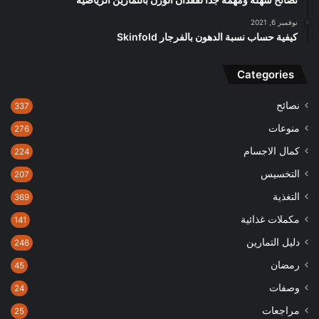
نوفمبر 6, 2021
كيفية حساب نسبة الدهون بالفرجار Skinfold
Categories
نصائح
337
منوعات
276
كمال الاجسام
224
التخسيس
207
التغذية
369
مكملات غذائية
141
دليل التمارين
246
رمضان
45
وصفات
24
مراجعات
25