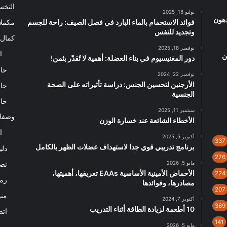
التخ
يوليو 18, 2025
 حرق دهون
فوائد الاستحمام بالماء البارد في فصل الصيف: راحة للجسم
مكملا
وتجديد للنفس
كمال 
نوفمبر 18, 2025
ا
ن
دور المغنيسيوم في بناء العضلة: أهمية لا تُقدّر بثمن!
حاس
نوفمبر 22, 2024
الأرجنين لتحسين الجنس: دراسة تأثيراته على الصحة
حاس
الجنسية
حاس
سبتمبر 11, 2025
وصفا
الأخطاء الشائعة عند خسارة الوزن
ا
أكتوبر 5, 2025
337
برنامج تدريبي قوي جدا لاستهداف عضلات الظهر بالكامل
دلي
276
مايو 5, 2026
نصا
الأحماض الأمينية الأساسية EAAs تعريفها، أهميتها،
224
رم
مصادرها، وفوائدها
207
من
أكتوبر 7, 2024
369
10 أطعمة لزيادة الطاقة أثناء التدريب
اتص
141
مايو 5, 2026