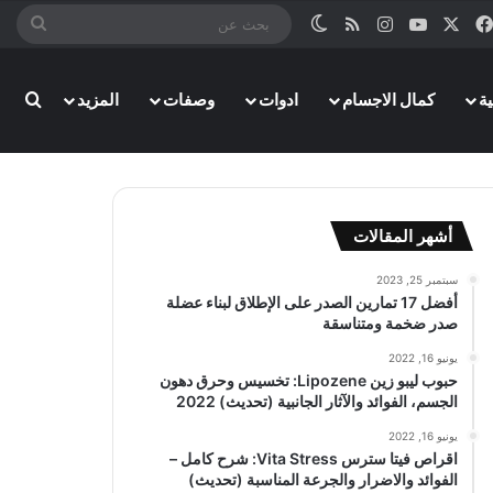
‫X
فيسبوك
‫YouTube
انستقرام
ملخص الموقع RSS
الوضع المظلم
بحث
عن
ة
كمال الاجسام
ادوات
وصفات
المزيد
بحث
أشهر المقالات
سبتمبر 25, 2023
أفضل 17 تمارين الصدر على الإطلاق لبناء عضلة
صدر ضخمة ومتناسقة
يونيو 16, 2022
حبوب ليبو زين Lipozene: تخسيس وحرق دهون
الجسم، الفوائد والآثار الجانبية (تحديث) 2022
يونيو 16, 2022
اقراص فيتا سترس Vita Stress: شرح كامل –
الفوائد والاضرار والجرعة المناسبة (تحديث)