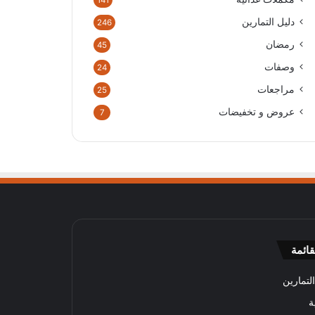
141
دليل التمارين
246
رمضان
45
وصفات
24
مراجعات
25
عروض و تخفيضات
7
قائمة
لتمارين
ة