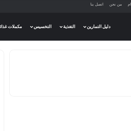
ام
من نحن
اتصل بنا
دليل التمارين
التغذية
التخسيس
مكملات غذائي
منوعات
تشريح لوح الكتف | الألياف،