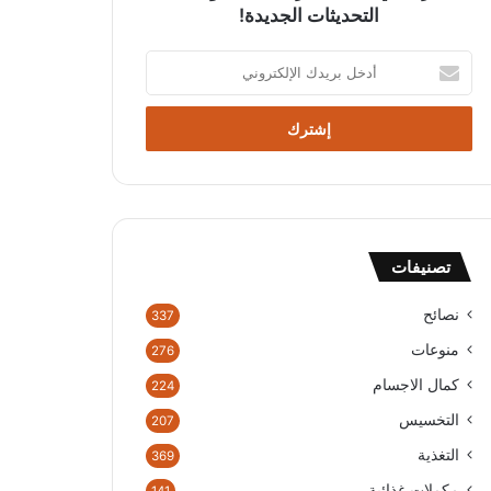
التحديثات الجديدة!
أ
د
خ
ل
ب
ر
ي
د
ك
تصنيفات
ا
ل
إ
نصائح
337
ل
منوعات
276
ك
ت
كمال الاجسام
224
ر
التخسيس
207
و
ن
التغذية
369
ي
مكملات غذائية