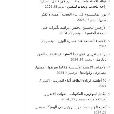
فوائد الاستحمام بالماء البارد في فصل الصيف:
و
T
ق
ا
راحة للجسم وتجديد للنفس
يوليو 18, 2025
دور المغنيسيوم في بناء العضلة: أهمية لا تُقدّر
ك
u
ر
ل
بثمن!
يناير 15, 2025
b
ا
م
الأرجنين لتحسين الجنس: دراسة تأثيراته على
الصحة الجنسية
نوفمبر 22, 2024
e
م
و
الأخطاء الشائعة عند خسارة الوزن
نوفمبر 22,
ق
2024
برنامج تدريبي قوي جدا لاستهداف عضلات الظهر
ع
بالكامل
نوفمبر 14, 2024
R
الأحماض الأمينية الأساسية EAAs تعريفها، أهميتها،
مصادرها، وفوائدها
نوفمبر 4, 2024
S
10 أطعمة لزيادة الطاقة أثناء التدريب
أكتوبر 7,
2024
S
مكمل ليبو زين، المكونات، الفوائد، الأضرار،
الإستخدامات
سبتمبر 30, 2024
كم يحتاج جسمك من البروتين في اليوم؟
سبتمبر
28, 2024