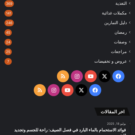
التغذية
369
مكملات غذائية
141
دليل التمارين
246
رمضان
45
وصفات
24
مراجعات
25
عروض و تخفيضات
7
‫X
فيسبوك
‫YouTube
انستقرام
ملخص
الموقع
‫X
فيسبوك
‫YouTube
انستقرام
ملخص
RSS
الموقع
اخر المقالات
RSS
يوليو 18, 2025
فوائد الاستحمام بالماء البارد في فصل الصيف: راحة للجسم وتجديد