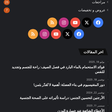
مراجعات
25
عروض و تخفيضات
7
‫X
فيسبوك
‫YouTube
انستقرام
ملخص
الموقع
‫X
فيسبوك
‫YouTube
انستقرام
ملخص
RSS
الموقع
اخر المقالات
RSS
يوليو 18, 2025
فوائد الاستحمام بالماء البارد في فصل الصيف: راحة للجسم وتجديد
للنفس
نوفمبر 18, 2025
دور المغنيسيوم في بناء العضلة: أهمية لا تُقدّر بثمن!
نوفمبر 22, 2024
الأرجنين لتحسين الجنس: دراسة تأثيراته على الصحة الجنسية
سبتمبر 11, 2025
الأخطاء الشائعة عند خسارة الوزن