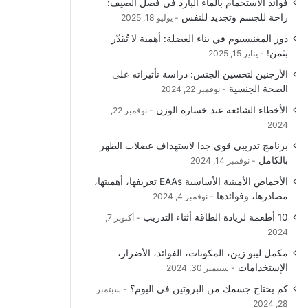
فوائد الاستحمام بالماء البارد في فصل الصيف:
و
T
ق
ا
راحة للجسم وتجديد للنفس
يوليو 18, 2025
دور المغنيسيوم في بناء العضلة: أهمية لا تُقدّر
ك
u
ر
ل
بثمن!
يناير 15, 2025
b
ا
م
الأرجنين لتحسين الجنس: دراسة تأثيراته على
الصحة الجنسية
نوفمبر 22, 2024
e
م
و
الأخطاء الشائعة عند خسارة الوزن
نوفمبر 22,
ق
2024
برنامج تدريبي قوي جدا لاستهداف عضلات الظهر
ع
بالكامل
نوفمبر 14, 2024
R
الأحماض الأمينية الأساسية EAAs تعريفها، أهميتها،
مصادرها، وفوائدها
نوفمبر 4, 2024
S
10 أطعمة لزيادة الطاقة أثناء التدريب
أكتوبر 7,
2024
S
مكمل ليبو زين، المكونات، الفوائد، الأضرار،
الإستخدامات
سبتمبر 30, 2024
كم يحتاج جسمك من البروتين في اليوم؟
سبتمبر
28, 2024