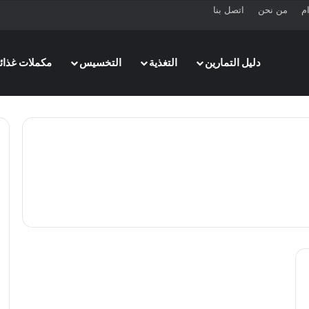
ام
من نحن
اتصل بنا
دليل التمارين
التغذية
التخسيس
مكملات غذائي