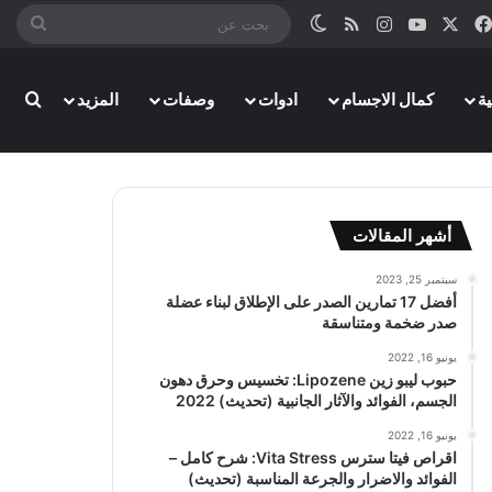
‫X
فيسبوك
‫YouTube
انستقرام
ملخص الموقع RSS
الوضع المظلم
بحث
عن
ة
كمال الاجسام
ادوات
وصفات
المزيد
بحث
أشهر المقالات
سبتمبر 25, 2023
أفضل 17 تمارين الصدر على الإطلاق لبناء عضلة
صدر ضخمة ومتناسقة
يونيو 16, 2022
حبوب ليبو زين Lipozene: تخسيس وحرق دهون
الجسم، الفوائد والآثار الجانبية (تحديث) 2022
يونيو 16, 2022
اقراص فيتا سترس Vita Stress: شرح كامل –
الفوائد والاضرار والجرعة المناسبة (تحديث)