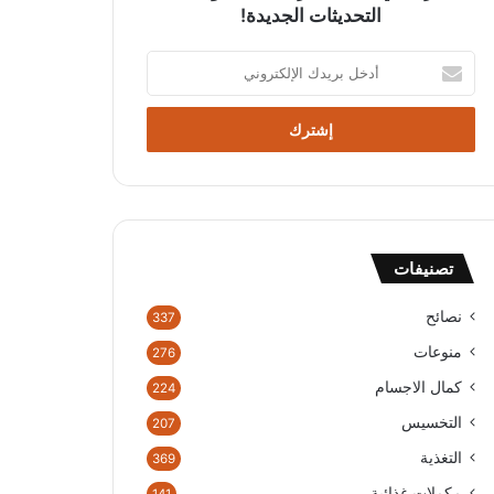
التحديثات الجديدة!
أ
د
خ
ل
ب
ر
ي
د
ك
تصنيفات
ا
ل
إ
نصائح
337
ل
منوعات
276
ك
ت
كمال الاجسام
224
ر
التخسيس
207
و
ن
التغذية
369
ي
مكملات غذائية