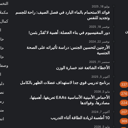
التخ
يوليو 18, 2025
فوائد الاستحمام بالماء البارد في فصل الصيف: راحة للجسم
مكملا
وتجديد للنفس
كمال 
نوفمبر 18, 2025
ا
ن
دور المغنيسيوم في بناء العضلة: أهمية لا تُقدّر بثمن!
حاس
نوفمبر 22, 2024
الأرجنين لتحسين الجنس: دراسة تأثيراته على الصحة
حاس
الجنسية
حاس
سبتمبر 11, 2025
وصفا
الأخطاء الشائعة عند خسارة الوزن
ا
أكتوبر 5, 2025
برنامج تدريبي قوي جدا لاستهداف عضلات الظهر بالكامل
دلي
337
مايو 5, 2026
نصا
276
الأحماض الأمينية الأساسية EAAs تعريفها، أهميتها،
رم
مصادرها، وفوائدها
224
من
207
أكتوبر 7, 2024
10 أطعمة لزيادة الطاقة أثناء التدريب
اتص
369
مايو 5, 2026