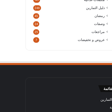
141
دليل التمارين
246
رمضان
45
وصفات
24
مراجعات
25
عروض و تخفيضات
7
قائمة
لتمارين
ة