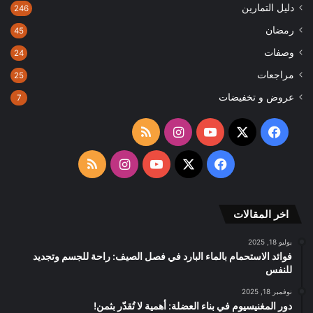
دليل التمارين
246
رمضان
45
وصفات
24
مراجعات
25
عروض و تخفيضات
7
‫X
فيسبوك
‫YouTube
انستقرام
ملخص
الموقع
‫X
فيسبوك
‫YouTube
انستقرام
ملخص
RSS
الموقع
اخر المقالات
RSS
يوليو 18, 2025
فوائد الاستحمام بالماء البارد في فصل الصيف: راحة للجسم وتجديد
للنفس
نوفمبر 18, 2025
دور المغنيسيوم في بناء العضلة: أهمية لا تُقدّر بثمن!