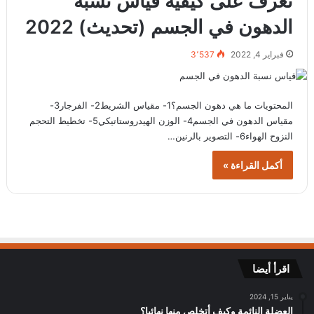
تعرف على كيفية قياس نسبة
الدهون في الجسم (تحديث) 2022
فبراير 4, 2022
3٬537
المحتويات ما هي دهون الجسم؟1- مقياس الشريط2- الفرجار3-
مقياس الدهون في الجسم4- الوزن الهيدروستاتيكي5- تخطيط التحجم
النزوح الهواء6- التصوير بالرنين…
أكمل القراءة »
اقرأ أيضا
يناير 15, 2024
العضلة النائمة وكيف أتخلص منها نهائيا؟