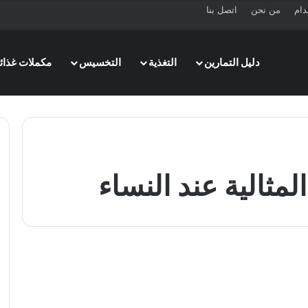
دام
من نحن
اتصل بنا
دليل التمارين
التغذية
التخسيس
مكملات غذائي
مثالية عند النساء