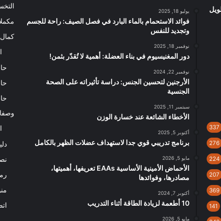
التخ
ويل
يوليو 18, 2025
فوائد الاستحمام بالماء البارد في فصل الصيف: راحة للجسم
مكملا
وتجديد للنفس
كمال 
نوفمبر 18, 2025
ا
دور المغنيسيوم في بناء العضلة: أهمية لا تُقدّر بثمن!
حاس
نوفمبر 22, 2024
الأرجنين لتحسين الجنس: دراسة تأثيراته على الصحة
حاس
الجنسية
حاس
سبتمبر 11, 2025
وصفا
الأخطاء الشائعة عند خسارة الوزن
337
ا
أكتوبر 5, 2025
برنامج تدريبي قوي جدا لاستهداف عضلات الظهر بالكامل
276
دلي
مايو 5, 2026
نصا
224
الأحماض الأمينية الأساسية EAAs تعريفها، أهميتها،
رم
207
مصادرها، وفوائدها
من
369
أكتوبر 7, 2024
10 أطعمة لزيادة الطاقة أثناء التدريب
اتص
141
مايو 5, 2026