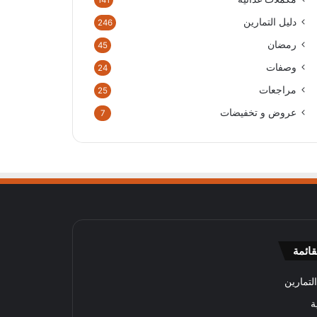
141
دليل التمارين
246
رمضان
45
وصفات
24
مراجعات
25
عروض و تخفيضات
7
قائمة
لتمارين
ة