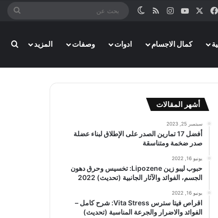
‫X
فيسبوك
‫YouTube
انستقرام
ملخص الموقع RSS
الوضع المظلم
بحث
عن
ة
كمال الاجسام
ادوات
وصفات
المزيد
بحث
أشهر المقالات
سبتمبر 25, 2023
أفضل 17 تمارين الصدر على الإطلاق لبناء عضلة
صدر ضخمة ومتناسقة
يونيو 16, 2022
حبوب ليبو زين Lipozene: تخسيس وحرق دهون
الجسم، الفوائد والآثار الجانبية (تحديث) 2022
يونيو 16, 2022
اقراص فيتا سترس Vita Stress: شرح كامل –
الفوائد والاضرار والجرعة المناسبة (تحديث)