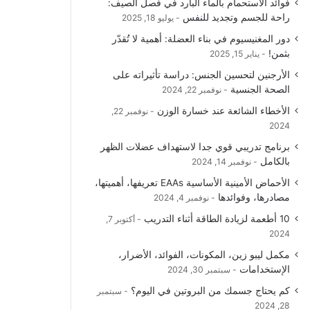
فوائد الاستحمام بالماء البارد في فصل الصيف:
و
T
ق
ا
راحة للجسم وتجديد للنفس
يوليو 18, 2025
دور المغنيسيوم في بناء العضلة: أهمية لا تُقدّر
ك
u
ر
ل
بثمن!
يناير 15, 2025
b
ا
م
الأرجنين لتحسين الجنس: دراسة تأثيراته على
الصحة الجنسية
نوفمبر 22, 2024
e
م
و
الأخطاء الشائعة عند خسارة الوزن
نوفمبر 22,
ق
2024
برنامج تدريبي قوي جدا لاستهداف عضلات الظهر
ع
بالكامل
نوفمبر 14, 2024
R
الأحماض الأمينية الأساسية EAAs تعريفها، أهميتها،
مصادرها، وفوائدها
نوفمبر 4, 2024
S
10 أطعمة لزيادة الطاقة أثناء التدريب
أكتوبر 7,
2024
S
مكمل ليبو زين، المكونات، الفوائد، الأضرار،
الإستخدامات
سبتمبر 30, 2024
كم يحتاج جسمك من البروتين في اليوم؟
سبتمبر
28, 2024