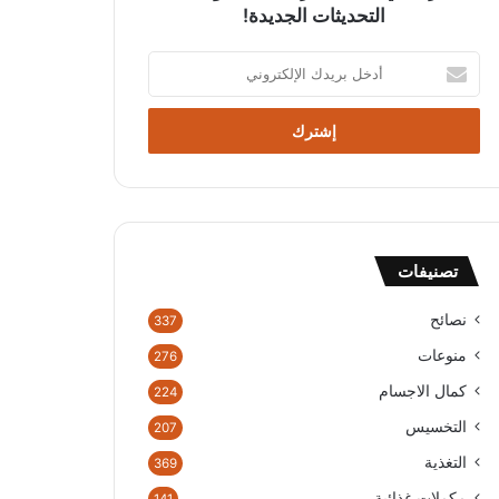
التحديثات الجديدة!
أ
د
خ
ل
ب
ر
ي
د
ك
تصنيفات
ا
ل
إ
نصائح
337
ل
منوعات
276
ك
ت
كمال الاجسام
224
ر
التخسيس
207
و
ن
التغذية
369
ي
مكملات غذائية