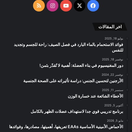
الموقع
‫X
فيسبوك
‫YouTube
انستقرام
ملخص
RSS
الموقع
اخر المقالات
RSS
يوليو 18, 2025
فوائد الاستحمام بالماء البارد في فصل الصيف: راحة للجسم وتجديد
للنفس
نوفمبر 18, 2025
دور المغنيسيوم في بناء العضلة: أهمية لا تُقدّر بثمن!
نوفمبر 22, 2024
الأرجنين لتحسين الجنس: دراسة تأثيراته على الصحة الجنسية
سبتمبر 11, 2025
الأخطاء الشائعة عند خسارة الوزن
أكتوبر 5, 2025
برنامج تدريبي قوي جدا لاستهداف عضلات الظهر بالكامل
مايو 5, 2026
الأحماض الأمينية الأساسية EAAs تعريفها، أهميتها، مصادرها، وفوائدها