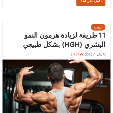
أكمل القراءة »
التغذية
11 طريقة لزيادة هرمون النمو
البشري (HGH) بشكل طبيعي
يوليو 1, 2020
3٬707