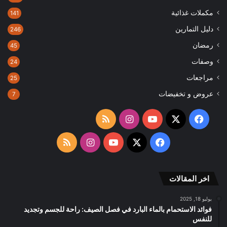
مكملات غذائية
141
دليل التمارين
246
رمضان
45
وصفات
24
مراجعات
25
عروض و تخفيضات
7
‫X
فيسبوك
‫YouTube
انستقرام
ملخص
الموقع
‫X
فيسبوك
‫YouTube
انستقرام
ملخص
RSS
الموقع
اخر المقالات
RSS
يوليو 18, 2025
فوائد الاستحمام بالماء البارد في فصل الصيف: راحة للجسم وتجديد
للنفس