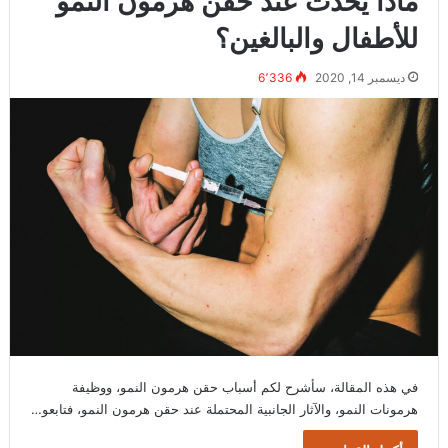
ماذا يحدث عند حقن هرمون النمو
للأطفال والبالغين؟
ديسمبر 14, 2020
6٬336
في هذه المقالة، سأشرح لكم أسباب حقن هرمون النمو، ووظيفة
هرمونات النمو، والآثار الجانبية المحتملة عند حقن هرمون النمو، فتابعو…