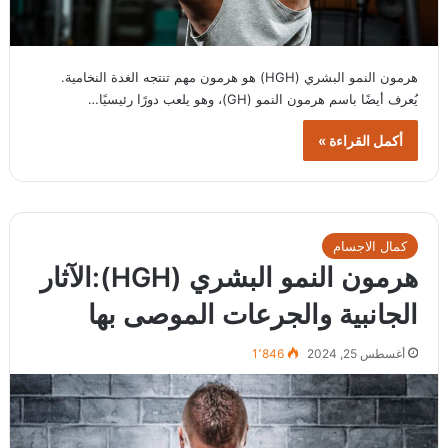
هرمون النمو البشري (HGH) هو هرمون مهم تنتجه الغدة النخامية.
يُعرف أيضًا باسم هرمون النمو (GH)، وهو يلعب دورًا رئيسيًا…
أكمل القراءة »
كمال الاجسام
هرمون النمو البشري (HGH):الآثار
الجانبية والجرعات الموصى بها
أغسطس 25, 2024
1٬846