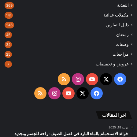
التغذية
369
مكملات غذائية
141
دليل التمارين
246
رمضان
45
وصفات
24
مراجعات
25
عروض و تخفيضات
7
‫X
فيسبوك
‫YouTube
انستقرام
ملخص
الموقع
‫X
فيسبوك
‫YouTube
انستقرام
ملخص
RSS
الموقع
اخر المقالات
RSS
يوليو 18, 2025
فوائد الاستحمام بالماء البارد في فصل الصيف: راحة للجسم وتجديد